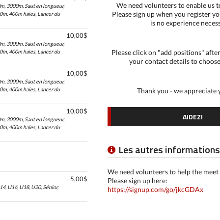
We need volunteers to enable us t
0m, 3000m, Saut en longueur,
Please sign up when you register you
00m, 400m haies, Lancer du
is no experience neces
10,00$
0m, 3000m, Saut en longueur,
00m, 400m haies, Lancer du
Please click on "add positions" afte
your contact details to choose
10,00$
0m, 3000m, Saut en longueur,
00m, 400m haies, Lancer du
Thank you - we appreciate 
10,00$
AIDEZ!
0m, 3000m, Saut en longueur,
00m, 400m haies, Lancer du
Les autres informations
We need volunteers to help the meet
5,00$
Please sign up here:
14, U16, U18, U20, Sénior,
https://signup.com/go/jkcGDAx