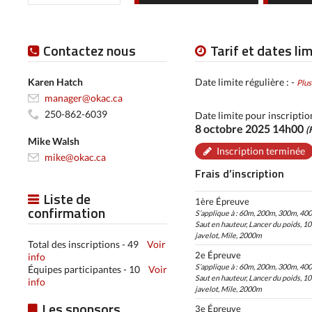
Contactez nous
Tarif et dates li
Karen Hatch
Date limite régulière : -
Plus
manager@okac.ca
250-862-6039
Date limite pour inscriptio
8 octobre 2025 14h00
(
Mike Walsh
Inscription terminée
mike@okac.ca
Frais d’inscription
Liste de
1ère Épreuve
confirmation
S’applique à : 60m, 200m, 300m, 40
Saut en hauteur, Lancer du poids, 1
javelot, Mile, 2000m
Total des inscriptions - 49
Voir
2e Épreuve
info
S’applique à : 60m, 200m, 300m, 40
Équipes participantes - 10
Voir
Saut en hauteur, Lancer du poids, 1
info
javelot, Mile, 2000m
Les sponsors
3e Épreuve