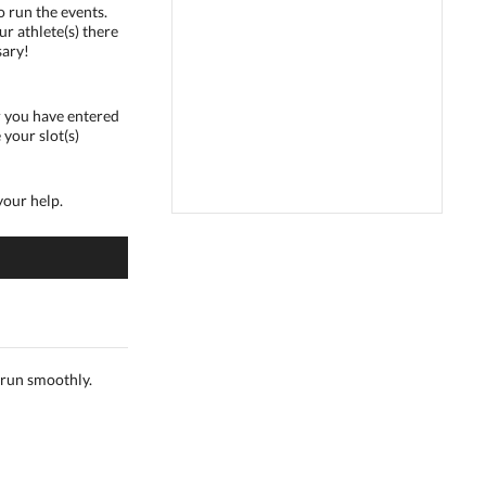
o run the events.
r athlete(s) there
sary!
r you have entered
 your slot(s)
your help.
 run smoothly.