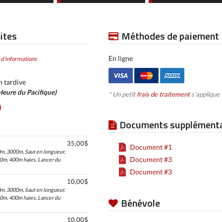
mites
Méthodes de paiement
En ligne
 d’informations
n tardive
Heure du Pacifique)
* Un petit
frais de traitement
s’applique
Documents supplémenta
35,00$
Document #1
0m, 3000m, Saut en longueur,
Document #3
00m, 400m haies, Lancer du
Document #3
10,00$
0m, 3000m, Saut en longueur,
00m, 400m haies, Lancer du
Bénévole
10,00$