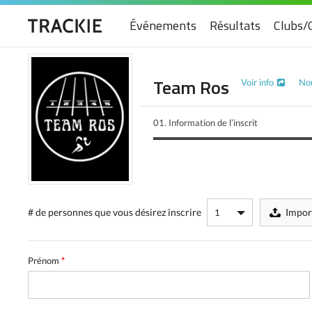
Événements
Résultats
Clubs/
Team Ros
Voir info
Nou
01.
Information de l’inscrit
# de personnes
que vous désirez inscrire
Impor
Prénom
*