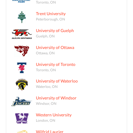
Toronto, ON
Trent University
Peterborough, ON
University of Guelph
Guelph, ON
University of Ottawa
Ottawa, ON
University of Toronto
Toronto, ON
University of Waterloo
Waterloo, ON
University of Windsor
Windsor, ON
Western University
London, ON
Wilfrid Laurier