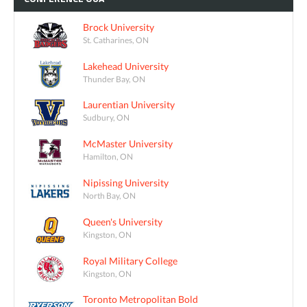
Brock University
St. Catharines, ON
Lakehead University
Thunder Bay, ON
Laurentian University
Sudbury, ON
McMaster University
Hamilton, ON
Nipissing University
North Bay, ON
Queen's University
Kingston, ON
Royal Military College
Kingston, ON
Toronto Metropolitan Bold