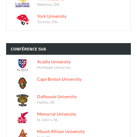
Waterloo, ON
York University
Toronto, ON
CONFÉRENCE
SUA
Acadia University
McMaster University
Cape Breton University
Dalhousie University
Halifax, NS
Memorial University
St. John's, NL
Mount Allison University
Sackville