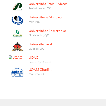
Université à Trois-Rivières
Trois-Rivières, QC
Université de Montréal
Montreal
Université de Sherbrooke
Sherbrooke, QC
Université Laval
Québec, QC
UQAC
Saguenay, Québec
UQÀM Citadins
Montreal, QC