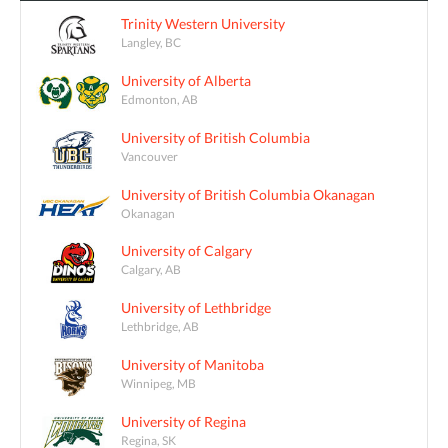
Trinity Western University
Langley, BC
University of Alberta
Edmonton, AB
University of British Columbia
Vancouver
University of British Columbia Okanagan
Okanagan
University of Calgary
Calgary, AB
University of Lethbridge
Lethbridge, AB
University of Manitoba
Winnipeg, MB
University of Regina
Regina, SK