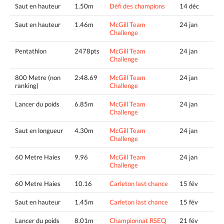
Saut en hauteur
1.50m
Défi des champions
14 déc
Saut en hauteur
1.46m
McGill Team
24 jan
Challenge
Pentathlon
2478pts
McGill Team
24 jan
Challenge
800 Metre (non
2:48.69
McGill Team
24 jan
ranking)
Challenge
Lancer du poids
6.85m
McGill Team
24 jan
Challenge
Saut en longueur
4.30m
McGill Team
24 jan
Challenge
60 Metre Haies
9.96
McGill Team
24 jan
Challenge
60 Metre Haies
10.16
Carleton last chance
15 fév
Saut en hauteur
1.45m
Carleton last chance
15 fév
Lancer du poids
8.01m
Championnat RSEQ
21 fév