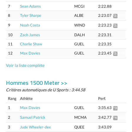
7
Sean Adams
MCGI
2:22.88
8
Tyler Sharpe
ALBE
2:23.07
*2:25.04
9
Noah Costa
WIND
2:23.23
*2:25.20
10
Zach James
DALH
2:23.31
11
Charlie Shaw
GUEL
2:23.35
12
Max Davies
GUEL
2:23.45
*2:25.42
Voir la liste complète
Hommes 1500 Meter >>
Critères automatiques de U Sports : 3:44.58
Rang
Athlète
Perf.
1
Max Davies
GUEL
3:35.63
^3:53.24
2
Samuel Patrick
MCMA
3:42.77
^4:00.83
3
Jude Wheeler-dee
QUEE
3:43.09