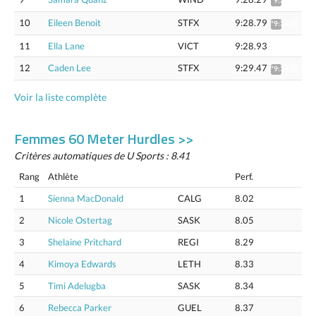
*9:33.16
10
Eileen Benoit
STFX
9:28.79
*9:34.75
11
Ella Lane
VICT
9:28.93
12
Caden Lee
STFX
9:29.47
*9:34.35
Voir la liste complète
Femmes 60 Meter Hurdles >>
Critères automatiques de U Sports : 8.41
Rang
Athlète
Perf.
1
Sienna MacDonald
CALG
8.02
2
Nicole Ostertag
SASK
8.05
3
Shelaine Pritchard
REGI
8.29
4
Kimoya Edwards
LETH
8.33
5
Timi Adelugba
SASK
8.34
6
Rebecca Parker
GUEL
8.37