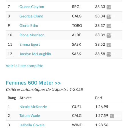
7
Queen Clayton
REGI
38.33
*38.87
8
Georgia Oland
CALG
38.34
*38.88
9
Gloria Etim
TORO
38.37
*38.91
10
Riona Morrison
ALBE
38.39
*38.93
11
Emma Egert
SASK
38.52
*39.06
12
Jaedyn McLaughlin
SASK
38.58
*39.12
Voir la liste complète
Femmes 600 Meter >>
Critères automatiques de U Sports : 1:29.58
Rang
Athlète
Perf.
1
Nicole McKenzie
GUEL
1:26.95
2
Tatum Wade
CALG
1:27.59
*1:28.66
3
Isabella Goveia
WIND
1:28.56