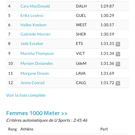
4
Cara MacDonald
DALH
1:29.87
5
Erika Lealess
GUEL
1:30.29
6
Hallee Knelsen
WEST
1:30.57
7
Gabrielle Mercier
SHER
1:30.59
8
Jade Essabar
ETS
1:31.31
*1:32.42
9
Marisha Thompson
VICT
1:31.34
*1:32.45
10
Myriam Deslandes
UdeM
1:31.36
*1:32.48
11
Morgane Drouin
LAVA
1:31.69
12
Jenna Conrad
CALG
1:31.72
*1:32.84
Voir la liste complète
Femmes 1000 Meter >>
Critères automatiques de U Sports : 2:45.46
Rang
Athlète
Perf.