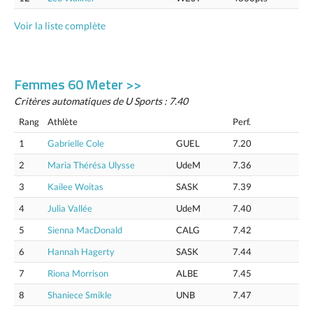
Voir la liste complète
Femmes 60 Meter >>
Critères automatiques de U Sports : 7.40
Rang
Athlète
Perf.
1
Gabrielle Cole
GUEL
7.20
2
Maria Thérésa Ulysse
UdeM
7.36
3
Kailee Woitas
SASK
7.39
4
Julia Vallée
UdeM
7.40
5
Sienna MacDonald
CALG
7.42
6
Hannah Hagerty
SASK
7.44
7
Riona Morrison
ALBE
7.45
8
Shaniece Smikle
UNB
7.47