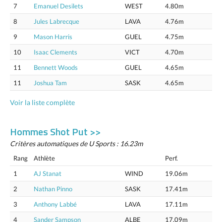
7
Emanuel Desilets
WEST
4.80m
8
Jules Labrecque
LAVA
4.76m
9
Mason Harris
GUEL
4.75m
10
Isaac Clements
VICT
4.70m
11
Bennett Woods
GUEL
4.65m
11
Joshua Tam
SASK
4.65m
Voir la liste complète
Hommes Shot Put >>
Critères automatiques de U Sports : 16.23m
Rang
Athlète
Perf.
1
AJ Stanat
WIND
19.06m
2
Nathan Pinno
SASK
17.41m
3
Anthony Labbé
LAVA
17.11m
4
Sander Sampson
ALBE
17.09m