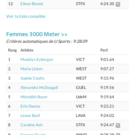
12
Eileen Benoit
STFX
4:24.30
*4:27.82
Voir la liste complète
Femmes 3000 Meter >>
Critères automatiques de U Sports : 9:28.09
Rang
Athlète
Perf.
1
Madelyn Eybergen
VICT
9:01.64
2
Maria Linton
WEST
9:07.27
3
Sophie Coutts
WEST
9:15.96
4
Alexandra McDougall
GUEL
9:19.56
5
Mérédith Boyer
UdeM
9:19.64
6
Erin Owens
VICT
9:23.21
7
Léane Baril
LAVA
9:24.02
8
Caroline Ash
STFX
9:24.47
*9:29.31
9
Samara Quanz
WIND
9:28.29