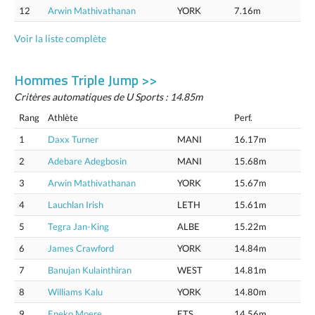
12
Arwin Mathivathanan
YORK
7.16m
Voir la liste complète
Hommes Triple Jump >>
Critères automatiques de U Sports : 14.85m
Rang
Athlète
Perf.
1
Daxx Turner
MANI
16.17m
2
Adebare Adegbosin
MANI
15.68m
3
Arwin Mathivathanan
YORK
15.67m
4
Lauchlan Irish
LETH
15.61m
5
Tegra Jan-King
ALBE
15.22m
6
James Crawford
YORK
14.84m
7
Banujan Kulainthiran
WEST
14.81m
8
Williams Kalu
YORK
14.80m
9
Eneko Moere
ETS
14.56m