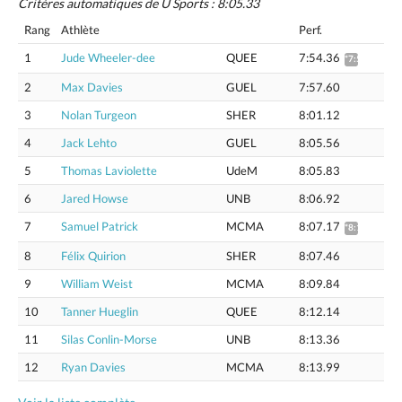
Critères automatiques de U Sports : 8:05.33
Rang
Athlète
Perf.
1
Jude Wheeler-dee
QUEE
7:54.36
*7:59.87
2
Max Davies
GUEL
7:57.60
3
Nolan Turgeon
SHER
8:01.12
4
Jack Lehto
GUEL
8:05.56
5
Thomas Laviolette
UdeM
8:05.83
6
Jared Howse
UNB
8:06.92
7
Samuel Patrick
MCMA
8:07.17
*8:12.83
8
Félix Quirion
SHER
8:07.46
9
William Weist
MCMA
8:09.84
10
Tanner Hueglin
QUEE
8:12.14
11
Silas Conlin-Morse
UNB
8:13.36
12
Ryan Davies
MCMA
8:13.99