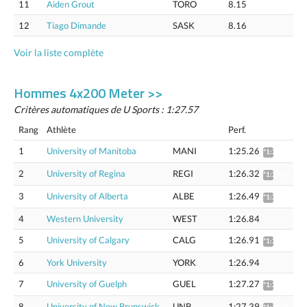
11
Aiden Grout
TORO
8.15
12
Tiago Dimande
SASK
8.16
Voir la liste complète
Hommes 4x200 Meter >>
Critères automatiques de U Sports : 1:27.57
Rang
Athlète
Perf.
1
University of Manitoba
MANI
1:25.26
*1:26.78
2
University of Regina
REGI
1:26.32
*1:27.86
3
University of Alberta
ALBE
1:26.49
*1:28.04
4
Western University
WEST
1:26.84
5
University of Calgary
CALG
1:26.91
*1:28.46
6
York University
YORK
1:26.94
7
University of Guelph
GUEL
1:27.27
*1:28.83
8
University of New Brunswick
UNB
1:27.39