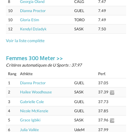
8
Georgia Oland
CALG
7.47
10
Dianna Proctor
GUEL
7.49
10
Gloria Etim
TORO
7.49
12
Kendyl Dziadyk
SASK
7.50
Voir la liste complète
Femmes 300 Meter >>
Critères automatiques de U Sports : 37.97
Rang
Athlète
Perf.
1
Dianna Proctor
GUEL
37.05
2
Hailee Woodhouse
SASK
37.39
*37.92
3
Gabrielle Cole
GUEL
37.73
4
Nicole McKenzie
GUEL
37.85
5
Grace Igbiki
SASK
37.96
*38.49
6
Julia Vallée
UdeM
37.99