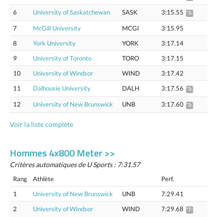
6
University of Saskatchewan
SASK
3:15.55
*3:18.66
7
McGill University
MCGI
3:15.95
8
York University
YORK
3:17.14
9
University of Toronto
TORO
3:17.15
10
University of Windsor
WIND
3:17.42
11
Dalhousie University
DALH
3:17.56
*3:20.71
12
University of New Brunswick
UNB
3:17.60
*3:20.75
Voir la liste complète
Hommes 4x800 Meter >>
Critères automatiques de U Sports : 7:31.57
Rang
Athlète
Perf.
1
University of New Brunswick
UNB
7:29.41
2
University of Windsor
WIND
7:29.68
*7:36.11