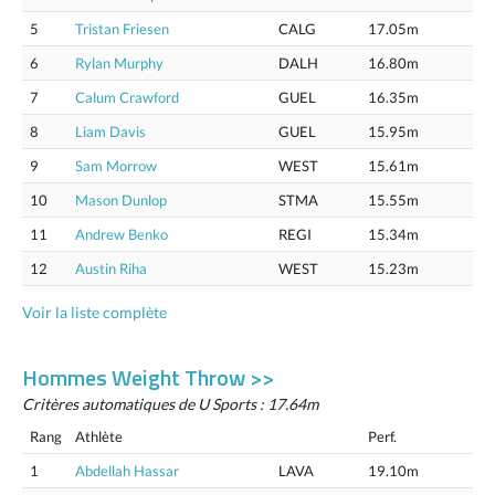
5
Tristan Friesen
CALG
17.05m
6
Rylan Murphy
DALH
16.80m
7
Calum Crawford
GUEL
16.35m
8
Liam Davis
GUEL
15.95m
9
Sam Morrow
WEST
15.61m
10
Mason Dunlop
STMA
15.55m
11
Andrew Benko
REGI
15.34m
12
Austin Riha
WEST
15.23m
Voir la liste complète
Hommes Weight Throw >>
Critères automatiques de U Sports : 17.64m
Rang
Athlète
Perf.
1
Abdellah Hassar
LAVA
19.10m