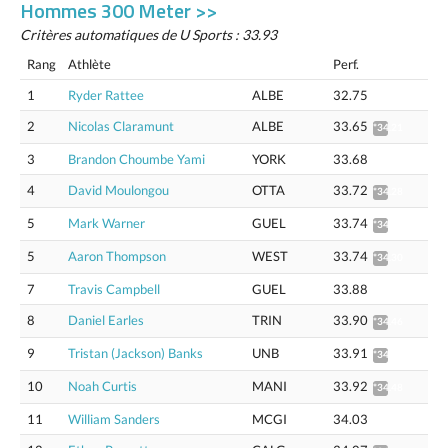
Hommes 300 Meter >>
Critères automatiques de U Sports : 33.93
Rang
Athlète
Perf.
1
Ryder Rattee
ALBE
32.75
2
Nicolas Claramunt
ALBE
33.65
*34.21
3
Brandon Choumbe Yami
YORK
33.68
4
David Moulongou
OTTA
33.72
*34.28
5
Mark Warner
GUEL
33.74
*34.30
5
Aaron Thompson
WEST
33.74
*34.30
7
Travis Campbell
GUEL
33.88
8
Daniel Earles
TRIN
33.90
*34.46
9
Tristan (Jackson) Banks
UNB
33.91
*34.47
10
Noah Curtis
MANI
33.92
*34.48
11
William Sanders
MCGI
34.03