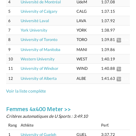
4
Université de Montréal
UdeM
1:37.08
5
University of Calgary
CALG
1:37.15
6
Université Laval
LAVA
1:37.92
7
York University
YORK
1:38.97
8
University of Toronto
TORO
1:39.81
*1:41.36
9
University of Manitoba
MANI
1:39.86
10
Western University
WEST
1:40.19
11
University of Windsor
WIND
1:40.88
*1:42.44
12
University of Alberta
ALBE
1:41.63
*1:43.21
Voir la liste complète
Femmes 4x400 Meter >>
Critères automatiques de U Sports : 3:49.10
Rang
Athlète
Perf.
1
University of Guelph
GUEL
3:37.72