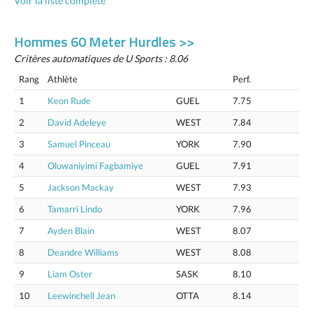
Voir la liste complète
Hommes 60 Meter Hurdles >>
Critères automatiques de U Sports : 8.06
Rang
Athlète
Perf.
1
Keon Rude
GUEL
7.75
2
David Adeleye
WEST
7.84
3
Samuel Pinceau
YORK
7.90
4
Oluwaniyimi Fagbamiye
GUEL
7.91
5
Jackson Mackay
WEST
7.93
6
Tamarri Lindo
YORK
7.96
7
Ayden Blain
WEST
8.07
8
Deandre Williams
WEST
8.08
9
Liam Oster
SASK
8.10
10
Leewinchell Jean
OTTA
8.14