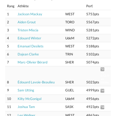
Rang
Athlète
Perf.
1
Jackson Mackay
WEST
5753pts
2
Aiden Grout
TORO
5567pts
3
Tristen Miscia
WIND
5281pts
4
Edouard Winter
UdeM
5272pts
5
Emanuel Desilets
WEST
5188pts
6
Dajean Clarke
TRIN
5102pts
7
Marc-Olivier Bérard
SHER
5074pts
^2:54.93
vs
2:52.55
sur
8
Édouard Lavoie-Beaulieu
SHER
5023pts
1000m
9
Sam Utting
GUEL
4999pts
^4975
10
Kilty McGonigal
UdeM
4956pts
11
Joshua Tam
SASK
4923pts
^4899
12
Leo Wallner
WEST
4863pts