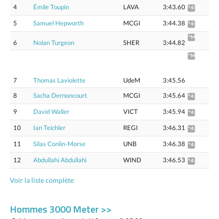
4
Émile Toupin
LAVA
3:43.60
^4:01,75
5
Samuel Hepworth
MCGI
3:44.38
^4:02.57
^Mile:
6
Nolan Turgeon
SHER
3:44.82
4:06.16
^Mile
4:03.81
(4:06.92
Flat
7
Thomas Laviolette
UdeM
3:45.56
track)
8
Sacha Dernoncourt
MCGI
3:45.64
^4:03.92
9
David Waller
VICT
3:45.94
^4:04.27
10
Ian Teichler
REGI
3:46.31
^4:07.72
11
Silas Conlin-Morse
UNB
3:46.38
^4:04.66
12
Abdullahi Abdullahi
WIND
3:46.53
^4:04.85
Voir la liste complète
Hommes 3000 Meter >>