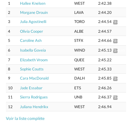
1
Hallee Knelsen
WEST
2:42.38
2
Morgane Drouin
LAVA
2:44.20
3
Julia Agostinelli
TORO
2:44.54
*2:46.33
4
Olivia Cooper
ALBE
2:44.57
5
Caroline Ash
STFX
2:44.66
*2:46.45
6
Isabella Goveia
WIND
2:45.13
*2:46.93
7
Elizabeth Vroom
QUEE
2:45.22
8
Sophie Coutts
WEST
2:45.33
9
Cara MacDonald
DALH
2:45.85
*2:47.66
10
Jade Essabar
ETS
2:46.26
11
Sierra Rodrigues
UNB
2:46.37
*2:48.89
12
Juliana Hendrikx
WEST
2:46.94
Voir la liste complète