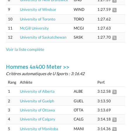
*1:28.95
9
University of Windsor
WIND
1:27.59
*1:29.16
10
University of Toronto
TORO
1:27.62
11
McGill University
MCGI
1:27.63
12
University of Saskatchewan
SASK
1:27.70
*1:29.27
Voir la liste complète
Hommes 4x400 Meter >>
Critères automatiques de U Sports : 3:16.42
Rang
Athlète
Perf.
1
University of Alberta
ALBE
3:12.58
*3:15.65
2
University of Guelph
GUEL
3:13.50
3
University of Ottawa
OTTA
3:13.69
4
University of Calgary
CALG
3:14.18
*3:17.27
5
University of Manitoba
MANI
3:14.36
*3:17.46