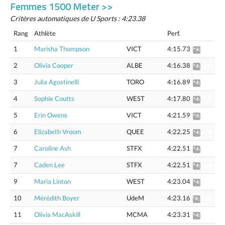
Femmes 1500 Meter >>
Critères automatiques de U Sports : 4:23.38
Rang
Athlète
Perf.
1
Marisha Thompson
VICT
4:15.73
^4:36.30
2
Olivia Cooper
ALBE
4:16.38
^4:36.93
3
Julia Agostinelli
TORO
4:16.89
^4:37.61
4
Sophie Coutts
WEST
4:17.80
^4:38.65
5
Erin Owens
VICT
4:21.59
^4:42.72
6
Elizabeth Vroom
QUEE
4:22.25
^4:43.31
7
Caroline Ash
STFX
4:22.51
^4:46.47
7
Caden Lee
STFX
4:22.51
^4:46.48
9
Maria Linton
WEST
4:23.04
^4:44.31
10
Mérédith Boyer
UdeM
4:23.16
*4:25.79
11
Olivia MacAskill
MCMA
4:23.31
^4:44.59