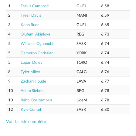
1
Travis Campbell
GUEL
6.58
2
Tyrell Davis
MANI
6.59
3
Keon Rude
GUEL
6.65
4
Olufemi Akinloye
REGI
6.73
5
Williams Ogunnubi
SASK
6.74
5
Cameron Christian
YORK
6.74
5
Logan Duley
TORO
6.74
8
Tyler Milev
CALG
6.76
9
Zachari Houde
LAVA
6.77
10
Adam Sieben
REGI
6.78
10
Rabbi Bositampen
UdeM
6.78
12
Kyle Conteh
SASK
6.80
Voir la liste complète