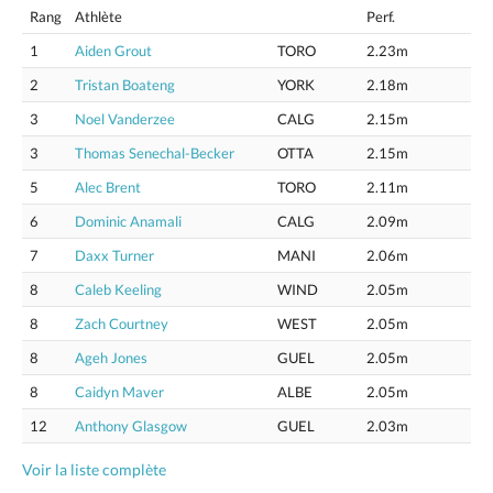
Rang
Athlète
Perf.
1
Aiden Grout
TORO
2.23m
2
Tristan Boateng
YORK
2.18m
3
Noel Vanderzee
CALG
2.15m
3
Thomas Senechal-Becker
OTTA
2.15m
5
Alec Brent
TORO
2.11m
6
Dominic Anamali
CALG
2.09m
7
Daxx Turner
MANI
2.06m
8
Caleb Keeling
WIND
2.05m
8
Zach Courtney
WEST
2.05m
8
Ageh Jones
GUEL
2.05m
8
Caidyn Maver
ALBE
2.05m
12
Anthony Glasgow
GUEL
2.03m
Voir la liste complète