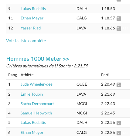
9
Lukas Rudaitis
DALH
1:18.53
11
Ethan Meyer
CALG
1:18.57
*1:19.75
12
Yasser Riad
LAVA
1:18.66
*1:19.84
Voir la liste complète
Hommes 1000 Meter >>
Critères automatiques de U Sports : 2:21.59
Rang
Athlète
Perf.
1
Jude Wheeler-dee
QUEE
2:20.49
*2:22.42
2
Émile Toupin
LAVA
2:21.69
3
Sacha Dernoncourt
MCGI
2:22.43
4
Samuel Hepworth
MCGI
2:22.45
5
Lukas Rudaitis
DALH
2:22.56
*2:24.52
6
Ethan Meyer
CALG
2:22.86
*2:24.83