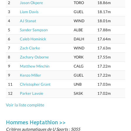
2
Jason Okpere
TORO
18.86m
3
Liam Davis
GUEL
18.17m
4
AJ Stanat
WIND
18.01m
5
Sander Sampson
ALBE
17.88m
6
Caleb Hominick
DALH
17.64m
7
Zach Clarke
WIND
17.63m
8
Zachary Osborne
YORK
17.55m
9
Matthew Minchin
CALG
17.22m
9
Kenzo Miller
GUEL
17.22m
11
Christopher Grant
UNB
17.03m
12
Parker Lavoie
SASK
17.02m
Voir la liste complète
Hommes Heptathlon >>
Critères automatiques de U Sports : 5055