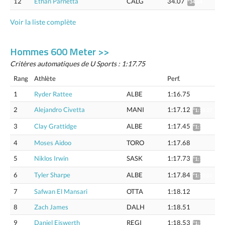
12
Ethan Parnetta
CALG
34.07
*34.64
Voir la liste complète
Hommes 600 Meter >>
Critères automatiques de U Sports : 1:17.75
Rang
Athlète
Perf.
1
Ryder Rattee
ALBE
1:16.75
2
Alejandro Civetta
MANI
1:17.12
*1:18.27
3
Clay Grattidge
ALBE
1:17.45
*1:18.61
4
Moses Aidoo
TORO
1:17.68
5
Niklos Irwin
SASK
1:17.73
*1:18.89
6
Tyler Sharpe
ALBE
1:17.84
*1:19.01
7
Safwan El Mansari
OTTA
1:18.12
8
Zach James
DALH
1:18.51
9
Daniel Eiswerth
REGI
1:18.53
*1:19.71