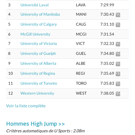
3
Université Laval
LAVA
7:29.99
4
University of Manitoba
MANI
7:30.43
*7:36.87
5
University of Calgary
CALG
7:31.10
*7:37.55
6
McGill University
MCGI
7:31.54
7
University of Victoria
VICT
7:32.33
*7:38.79
8
University of Guelph
GUEL
7:34.80
*7:41.30
9
University of Alberta
ALBE
7:35.02
*7:41.52
10
University of Regina
REGI
7:35.69
^7:42.20
11
University of Toronto
TORO
7:35.83
*7:42.34
12
Western University
WEST
7:38.05
*7:44.60
Voir la liste complète
Hommes High Jump >>
Critères automatiques de U Sports : 2.08m