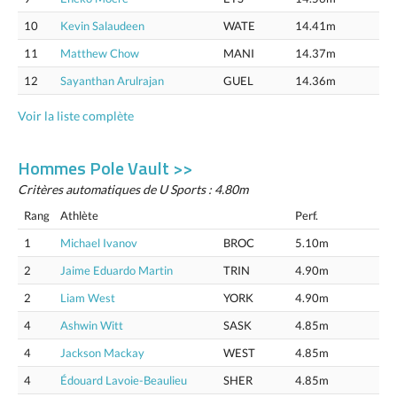
10
Kevin Salaudeen
WATE
14.41m
11
Matthew Chow
MANI
14.37m
12
Sayanthan Arulrajan
GUEL
14.36m
Voir la liste complète
Hommes Pole Vault >>
Critères automatiques de U Sports : 4.80m
Rang
Athlète
Perf.
1
Michael Ivanov
BROC
5.10m
2
Jaime Eduardo Martin
TRIN
4.90m
2
Liam West
YORK
4.90m
4
Ashwin Witt
SASK
4.85m
4
Jackson Mackay
WEST
4.85m
4
Édouard Lavoie-Beaulieu
SHER
4.85m