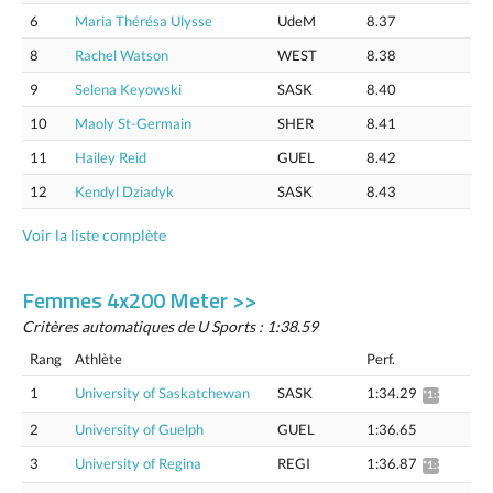
6
Maria Thérésa Ulysse
UdeM
8.37
8
Rachel Watson
WEST
8.38
9
Selena Keyowski
SASK
8.40
10
Maoly St-Germain
SHER
8.41
11
Hailey Reid
GUEL
8.42
12
Kendyl Dziadyk
SASK
8.43
Voir la liste complète
Femmes 4x200 Meter >>
Critères automatiques de U Sports : 1:38.59
Rang
Athlète
Perf.
1
University of Saskatchewan
SASK
1:34.29
*1:35.75
2
University of Guelph
GUEL
1:36.65
3
University of Regina
REGI
1:36.87
*1:38.37