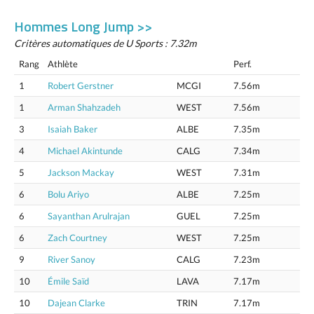
Hommes Long Jump >>
Critères automatiques de U Sports : 7.32m
Rang
Athlète
Perf.
1
Robert Gerstner
MCGI
7.56m
1
Arman Shahzadeh
WEST
7.56m
3
Isaiah Baker
ALBE
7.35m
4
Michael Akintunde
CALG
7.34m
5
Jackson Mackay
WEST
7.31m
6
Bolu Ariyo
ALBE
7.25m
6
Sayanthan Arulrajan
GUEL
7.25m
6
Zach Courtney
WEST
7.25m
9
River Sanoy
CALG
7.23m
10
Émile Saïd
LAVA
7.17m
10
Dajean Clarke
TRIN
7.17m