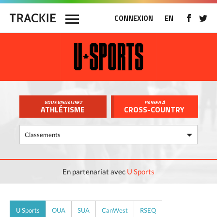
CONNEXION
EN
VOUS VISUALISEZ
PASSER À
ATHLÉTISME
CROSS-COUNTRY
En partenariat avec
U Sports
U Sports
OUA
SUA
CanWest
RSEQ