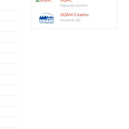
Saguenay, Québec
UQÀM Citadins
Montreal, QC