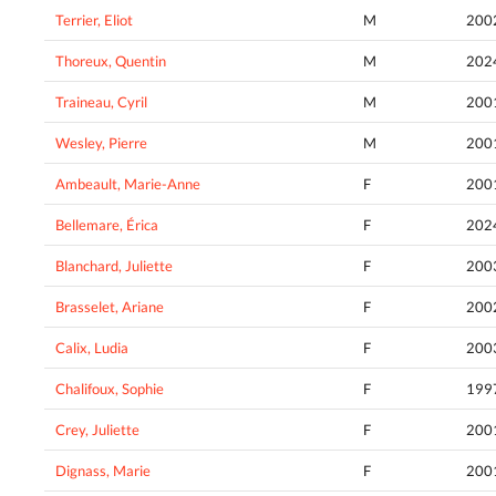
Terrier, Eliot
M
200
Thoreux, Quentin
M
202
Traineau, Cyril
M
200
Wesley, Pierre
M
200
Ambeault, Marie-Anne
F
200
Bellemare, Érica
F
202
Blanchard, Juliette
F
200
Brasselet, Ariane
F
200
Calix, Ludia
F
200
Chalifoux, Sophie
F
199
Crey, Juliette
F
200
Dignass, Marie
F
200