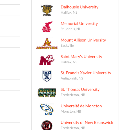
Dalhousie University
Halifax, NS
Memorial University
St. John's, NL
Mount Allison University
Sackville
Saint Mary's University
Halifax, NS
St. Francis Xavier University
Antigonish, NS
St. Thomas University
Fredericton, NB
Université de Moncton
Moncton, NB
University of New Brunswick
Fredericton, NB