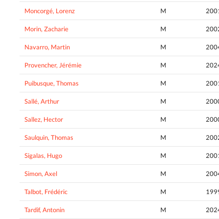
Moncorgé, Lorenz
M
200
Morin, Zacharie
M
200
Navarro, Martin
M
200
Provencher, Jérémie
M
202
Puibusque, Thomas
M
200
Sallé, Arthur
M
200
Sallez, Hector
M
200
Saulquin, Thomas
M
200
Sigalas, Hugo
M
200
Simon, Axel
M
200
Talbot, Frédéric
M
199
Tardif, Antonin
M
202