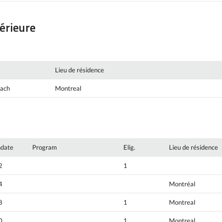
périeure
Lieu de résidence
oach
Montreal
hdate
Program
Elig.
Lieu de résidence
2
1
4
Montréal
8
1
Montreal
0
1
Montreal