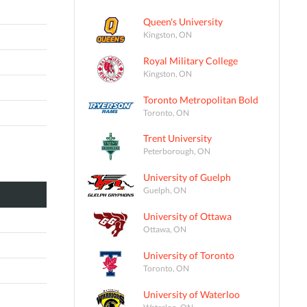
Queen's University
Kingston, ON
Royal Military College
Kingston, ON
Toronto Metropolitan Bold
Toronto, ON
Trent University
Peterborough, ON
University of Guelph
Guelph, ON
University of Ottawa
Ottawa, ON
University of Toronto
Toronto, ON
University of Waterloo
Waterloo, ON