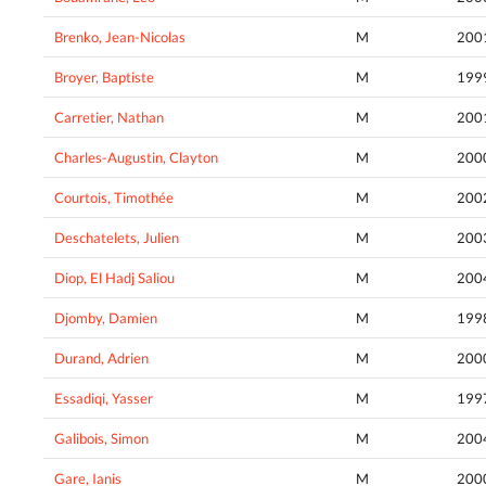
Brenko, Jean-Nicolas
M
200
Broyer, Baptiste
M
199
Carretier, Nathan
M
200
Charles-Augustin, Clayton
M
200
Courtois, Timothée
M
200
Deschatelets, Julien
M
200
Diop, El Hadj Saliou
M
200
Djomby, Damien
M
199
Durand, Adrien
M
200
Essadiqi, Yasser
M
199
Galibois, Simon
M
200
Gare, Ianis
M
200