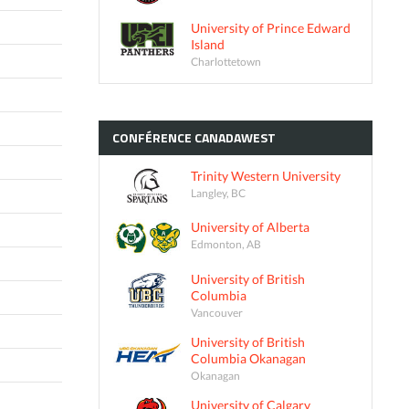
University of Prince Edward
Island
Charlottetown
CONFÉRENCE
CANADAWEST
Trinity Western University
Langley, BC
University of Alberta
Edmonton, AB
University of British
Columbia
Vancouver
University of British
Columbia Okanagan
Okanagan
University of Calgary