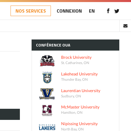
NOS SERVICES
CONNEXION
EN
CONFÉRENCE
OUA
Brock University
St. Catharines, ON
Lakehead University
Thunder Bay, ON
Laurentian University
Sudbury, ON
McMaster University
Hamilton, ON
Nipissing University
North Bay, ON