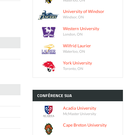
University of Windsor
Windsor, ON
Western University
London, ON
Wilfrid Laurier
Waterloo, ON
York University
Toronto, ON
CONFÉRENCE
SUA
Acadia University
McMaster University
Cape Breton University