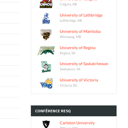
Calgary, AB
University of Lethbridge
Lethbridge, AB
University of Manitoba
Winnipeg, MB
University of Regina
Regina, SK
University of Saskatchewan
Saskatoon, SK
University of Victoria
Victoria, BC
CONFÉRENCE
RESQ
Carleton University
Ottawa, ON