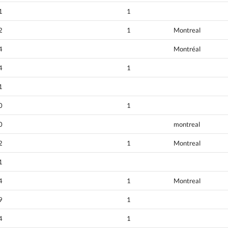
1
1
2
1
Montreal
4
Montréal
4
1
1
0
1
0
montreal
2
1
Montreal
1
4
1
Montreal
9
1
4
1