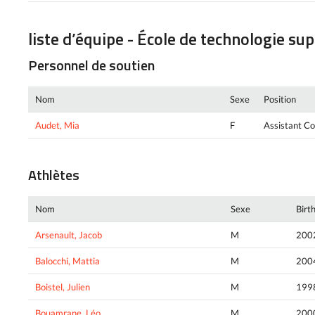
liste d’équipe - École de technologie su
Personnel de soutien
Nom
Sexe
Position
Audet, Mia
F
Assistant C
Athlètes
Nom
Sexe
Birt
Arsenault, Jacob
M
200
Balocchi, Mattia
M
200
Boistel, Julien
M
199
Bouamrane, Léo
M
200