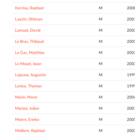
Kerriou, Raphael
M
200
Laaziri, Othman
M
200
Lamoot, David
M
200
Le Bras, Thibaud
M
200
Le Gac, Matthias
M
200
Le Mouel, Iwan
M
200
Lejeune, Augustin
M
199
Lenice, Thomas
M
199
Marin, Marin
M
200
Marion, Julien
M
200
Moere, Eneko
M
200
Molliere, Raphael
M
200