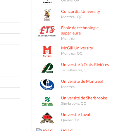
Concordia University
Montreal, QC
École de technologie
supérieure
Montréal
McGill University
Montreal, QC
Université à Trois-Rivières
Trois-Rivières, QC
Université de Montréal
Montreal
Université de Sherbrooke
Sherbrooke, QC
Université Laval
Québec, QC
UQAC