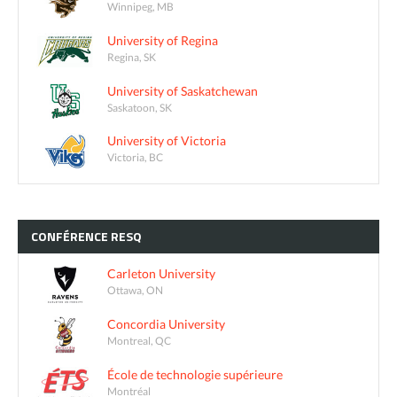
Winnipeg, MB
University of Regina
Regina, SK
University of Saskatchewan
Saskatoon, SK
University of Victoria
Victoria, BC
CONFÉRENCE
RESQ
Carleton University
Ottawa, ON
Concordia University
Montreal, QC
École de technologie supérieure
Montréal