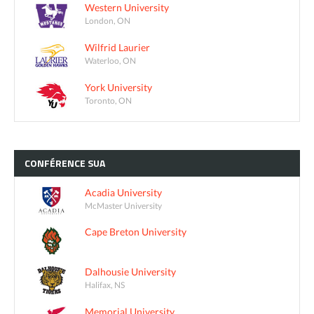
Western University
London, ON
Wilfrid Laurier
Waterloo, ON
York University
Toronto, ON
CONFÉRENCE
SUA
Acadia University
McMaster University
Cape Breton University
Dalhousie University
Halifax, NS
Memorial University