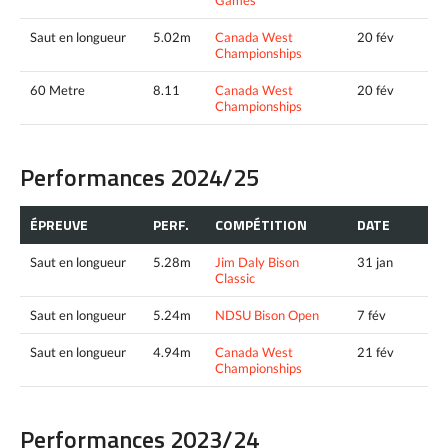
Saut en longueur
5.02m
Canada West
20 fév
Championships
60 Metre
8.11
Canada West
20 fév
Championships
Performances 2024/25
ÉPREUVE
PERF.
COMPÉTITION
DATE
Saut en longueur
5.28m
Jim Daly Bison
31 jan
Classic
Saut en longueur
5.24m
NDSU Bison Open
7 fév
Saut en longueur
4.94m
Canada West
21 fév
Championships
Performances 2023/24