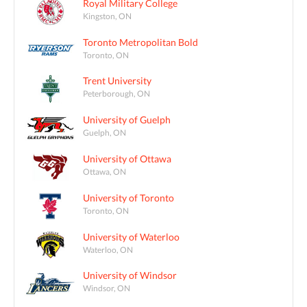
Royal Military College
Kingston, ON
Toronto Metropolitan Bold
Toronto, ON
Trent University
Peterborough, ON
University of Guelph
Guelph, ON
University of Ottawa
Ottawa, ON
University of Toronto
Toronto, ON
University of Waterloo
Waterloo, ON
University of Windsor
Windsor, ON