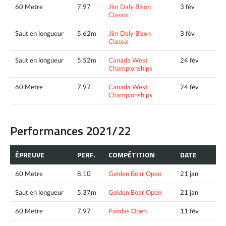
60 Metre
7.97
Jim Daly Bison
3 fév
Classic
Saut en longueur
5.62m
Jim Daly Bison
3 fév
Classic
Saut en longueur
5.52m
Canada West
24 fév
Championships
60 Metre
7.97
Canada West
24 fév
Championships
Performances 2021/22
ÉPREUVE
PERF.
COMPÉTITION
DATE
60 Metre
8.10
Golden Bear Open
21 jan
Saut en longueur
5.37m
Golden Bear Open
21 jan
60 Metre
7.97
Pandas Open
11 fév