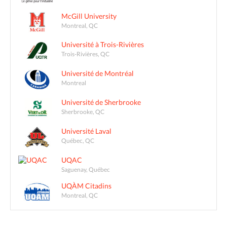
McGill University
Montreal, QC
Université à Trois-Rivières
Trois-Rivières, QC
Université de Montréal
Montreal
Université de Sherbrooke
Sherbrooke, QC
Université Laval
Québec, QC
UQAC
Saguenay, Québec
UQÀM Citadins
Montreal, QC