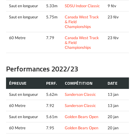
Saut en longueur
5.33m
SDSU Indoor Classic
9 fév
Saut en longueur
5.75m
Canada West Track
23 fév
& Field
Championships
60 Metre
7.79
Canada West Track
23 fév
& Field
Championships
Performances 2022/23
ÉPREUVE
PERF.
COMPÉTITION
DATE
Saut en longueur
5.62m
Sanderson Classic
13 jan
60 Metre
7.92
Sanderson Classic
13 jan
Saut en longueur
5.61m
Golden Bears Open
20 jan
60 Metre
7.95
Golden Bears Open
20 jan