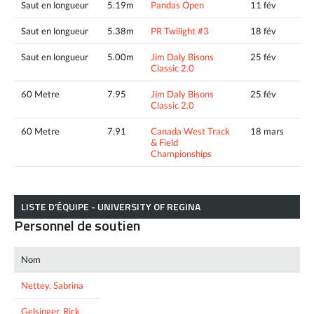
Saut en longueur
5.19m
Pandas Open
11 fév
Saut en longueur
5.38m
PR Twilight #3
18 fév
Saut en longueur
5.00m
Jim Daly Bisons
25 fév
Classic 2.0
60 Metre
7.95
Jim Daly Bisons
25 fév
Classic 2.0
60 Metre
7.91
Canada West Track
18 mars
& Field
Championships
LISTE D’ÉQUIPE - UNIVERSITY OF REGINA
Personnel de soutien
Nom
Nettey, Sabrina
Gelsinger, Rick