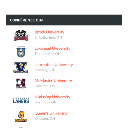
CONFÉRENCE
OUA
Brock University
St. Catharines, ON
Lakehead University
Thunder Bay, ON
Laurentian University
Sudbury, ON
McMaster University
Hamilton, ON
Nipissing University
North Bay, ON
Queen's University
Kingston, ON