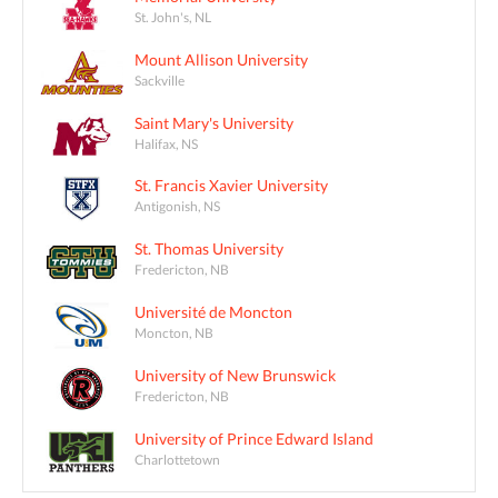
St. John's, NL
Mount Allison University
Sackville
Saint Mary's University
Halifax, NS
St. Francis Xavier University
Antigonish, NS
St. Thomas University
Fredericton, NB
Université de Moncton
Moncton, NB
University of New Brunswick
Fredericton, NB
University of Prince Edward Island
Charlottetown