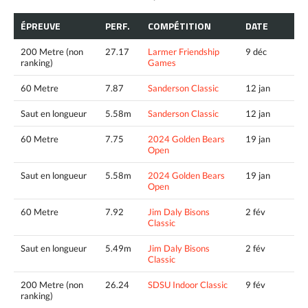
ÉPREUVE
PERF.
COMPÉTITION
DATE
200 Metre (non
27.17
Larmer Friendship
9 déc
ranking)
Games
60 Metre
7.87
Sanderson Classic
12 jan
Saut en longueur
5.58m
Sanderson Classic
12 jan
60 Metre
7.75
2024 Golden Bears
19 jan
Open
Saut en longueur
5.58m
2024 Golden Bears
19 jan
Open
60 Metre
7.92
Jim Daly Bisons
2 fév
Classic
Saut en longueur
5.49m
Jim Daly Bisons
2 fév
Classic
200 Metre (non
26.24
SDSU Indoor Classic
9 fév
ranking)