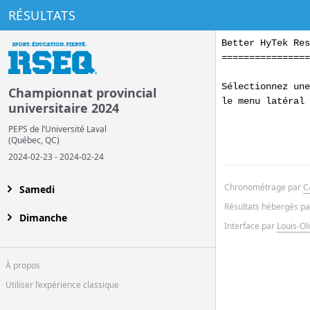
RÉSULTATS
Better HyTek Res
================
Sélectionnez une
Championnat provincial
le menu latéral 
universitaire 2024
PEPS de l’Université Laval
(
Québec
,
QC
)
2024-02-23
-
2024-02-24
Chronométrage par
C
Samedi
Résultats hébergés p
Dimanche
Interface par
Louis-Ol
À propos
Utiliser l’expérience classique