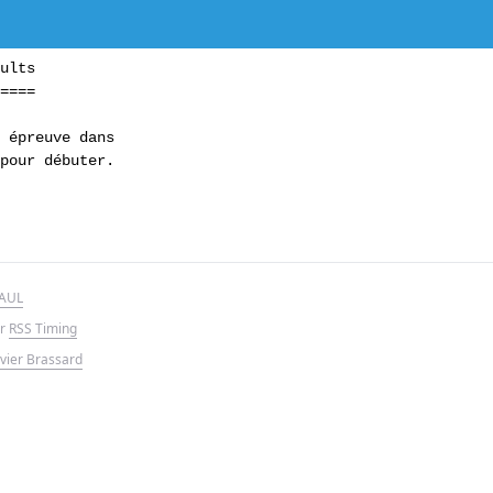
ults

====

 épreuve dans

pour débuter.

AUL
ar
RSS Timing
ivier Brassard