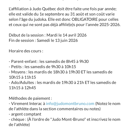
L'affiliation à Judo Québec doit être faite une fois par année;
elle est valide du 1e septembre au 31 août et son coût varie
selon l'âge du judoka. Elle est donc OBLIGATOIRE pour celles
et ceux qui ne sont pas déjà affilié(e)s pour l'année 2025-2026.
Début de la session : Mardi le 14 avril 2026
Fin de session : Samedi le 13 juin 2026
Horaire des cours :
- Parent-enfant : les samedis de 8h45 à 9h30
- Petits : les samedis de 9h30 à 10h15
- Moyens : les mardis de 18h30 à 19h30 ET les samedis de
10h15 à 11h15
- Ado/Adultes : les mardis de 19h30 à 21h ET les samedis de
11h15 à 12h45
Méthodes de paiement :
- Virement Interac à
info@judomontbruno.com
(Notez le nom
de l'athlète dans la section commentaires ou notes)
- argent comptant
- chèque : (À l'ordre de "Judo Mont-Bruno" et inscrivez le nom
de l'athlète)