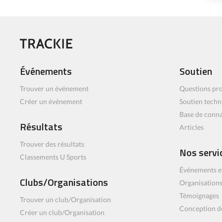
Événements
Soutien
Trouver un événement
Questions pro
Créer un événement
Soutien techn
Base de conn
Résultats
Articles
Trouver des résultats
Nos servi
Classements U Sports
Événements e
Clubs/Organisations
Organisations
Témoignages
Trouver un club/Organisation
Conception d
Créer un club/Organisation