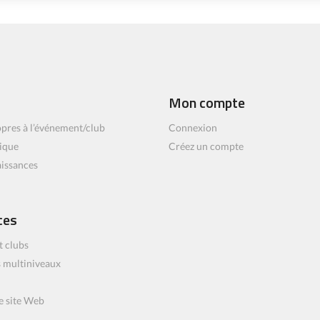
Mon compte
pres à l’événement/club
Connexion
ique
Créez un compte
aissances
ces
t clubs
 multiniveaux
e site Web