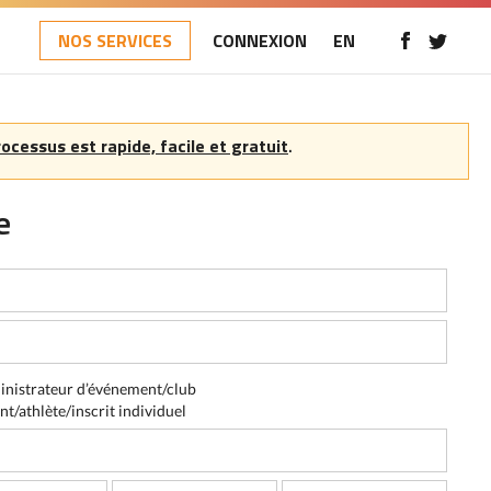
NOS SERVICES
CONNEXION
EN
rocessus est rapide, facile et gratuit
.
e
nistrateur d’événement/club
nt/athlète/inscrit individuel