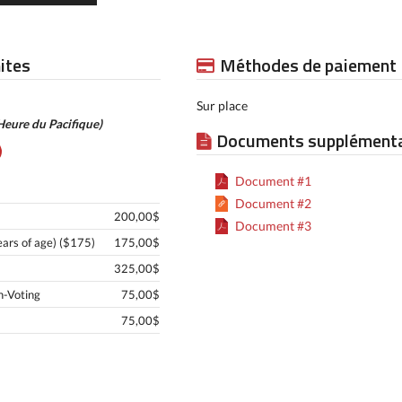
mites
Méthodes de paiement
Sur place
Heure du Pacifique)
Documents supplémenta
Document #1
Document #2
200,00$
Document #3
ears of age) ($175)
175,00$
325,00$
n-Voting
75,00$
75,00$