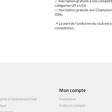
✅ Inscription gratuite à une compétit
catégories U9 à U14.
✅ Inscription gratuite aux Champion
(ON).
📌 Le port de l’uniforme du club est o
compétition.
Mon compte
pres à l’événement/club
Connexion
ique
Créez un compte
aissances