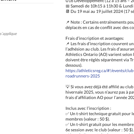
U16 Développement (12 à 15 ans – 2
📅 Samedi de 10h15 à 11h30 & Lundi
📆 Du 19 mai au 19 juillet 2024 (17 s
📌 Note : Certains entraînements pou
déplacés en cas de conflit avec des c
s’applique
Frais d’inscription et avantages:
📌 Les frais d’inscription couvrent 
l’adhésion au club. Les frais d’assuranc
Athletics Ontario (AO) varient selon l
doivent être réglés séparément via Tra
dessous).
https://athleticsreg.ca/#!/events/clu
roadrunners-2025
💡 Si vous avez déjà été affilié au club
hivernale 2025, vous n’aurez pas à pa
frais d’affiliation AO pour l’année 20
Inclus avec l’inscription :
✅ Un t-shirt technique gratuit pour 
membres (valeur : 50 $).
✅ Un t-shirt gratuit pour les membres
6e session avec le club (valeur : 50 $).