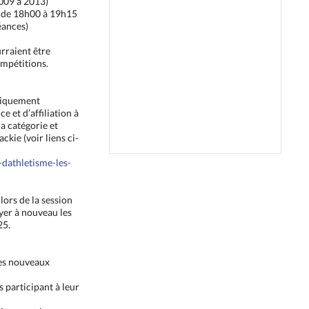
009 à 2013)
 de 18h00 à 19h15
éances)
rraient être
ompétitions.
uniquement
e et d’affiliation à
a catégorie et
ckie (voir liens ci-
b-dathletisme-les-
 lors de la session
yer à nouveau les
25.
les nouveaux
 participant à leur