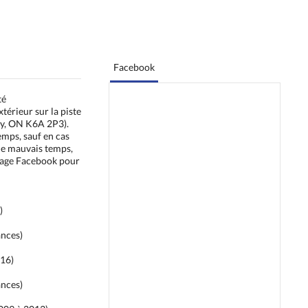
Facebook
té
térieur sur la piste
y, ON K6A 2P3).
emps, sauf en cas
 de mauvais temps,
page Facebook pour
)
ances)
016)
ances)