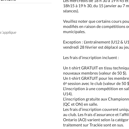
Les mercredis de 18 h 30 à 19 h 45 et
18h15 à 19 h 30, du 15 janvier au 7 
séances).
Veuillez noter que certains cours pou
modifiés en raison de compétitions ou
municipales.
s’applique
Exception : L’entraînement (U12 & U1
vendredi 28 février est déplacé au jeu
Les frais d’inscription incluent :
Un t-shirt GRATUIT en tissu techniqu
nouveaux membres (valeur de 50 $).
Un t-shirt GRATUIT pour les membres
6ᵉ session avec le club (valeur de 50 $
L'inscription à une compétition en sal
U14).
L’inscription gratuite aux Championn
(QC et ON) en salle.
Les frais d’inscription couvrent uni
au club. Les frais d’assurance et l’affi
Ontario (AO) varient selon la catégori
traitement sur Trackie sont en sus.