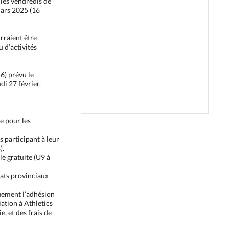
 les vendredis de
mars 2025 (16
rraient être
 d’activités
6) prévu le
di 27 février.
e pour les
 participant à leur
).
le gratuite (U9 à
ats provinciaux
quement l’adhésion
liation à Athletics
e, et des frais de