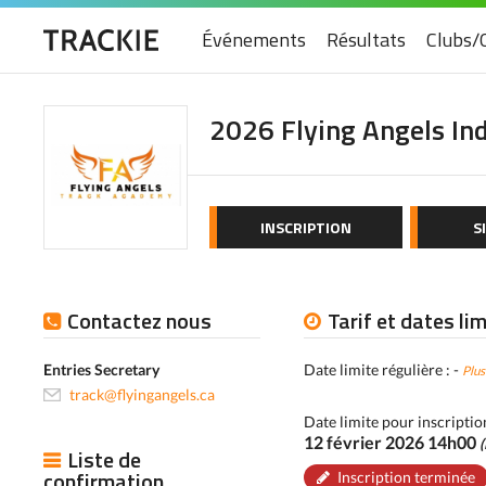
Événements
Résultats
Clubs/
2026 Flying Angels In
INSCRIPTION
S
Contactez nous
Tarif et dates li
Entries Secretary
Date limite régulière : -
Plus
track@flyingangels.ca
Date limite pour inscriptio
12 février 2026 14h00
(
Liste de
confirmation
Inscription terminée