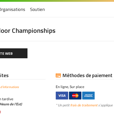
Organisations
Soutien
door Championships
ITE WEB
mites
Méthodes de paiement
En ligne, Sur place
 d’informations
n tardive
Heure de l'Est)
* Un petit
frais de traitement
s’applique