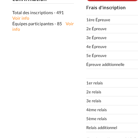
Frais d’inscription
Total des inscriptions - 491
Voir info
1ère Épreuve
Équipes participantes - 85
Voir
2e Épreuve
info
3e Épreuve
4e Épreuve
5e Épreuve
Épreuve additionnelle
1er relais
2e relais
3e relais
4ème relais
5ème relais
Relais additionnel