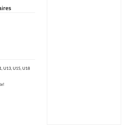
ires
11, U13, U15, U18
te!