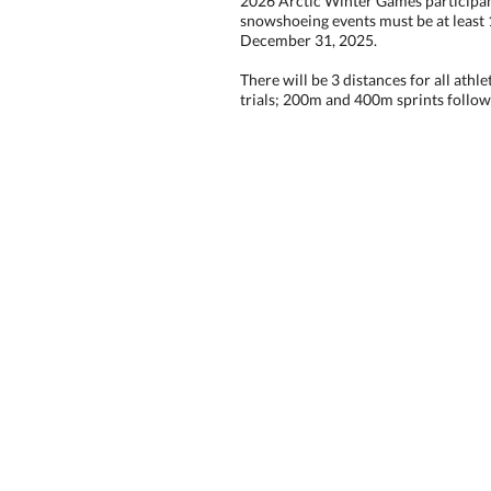
2026 Arctic Winter Games participan
snowshoeing events must be at least 1
December 31, 2025.
There will be 3 distances for all athl
trials; 200m and 400m sprints follow