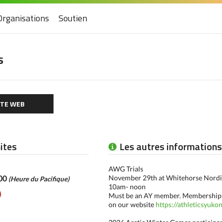
Organisations
Soutien
s
ITE WEB
mites
Les autres informations
AWG Trials
h00
November 29th at Whitehorse Nordi
(Heure du Pacifique)
10am- noon
Must be an AY member. Memberships
on our website
https://athleticsyukon