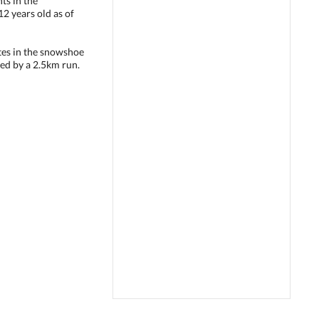
ts in the
2 years old as of
etes in the snowshoe
ed by a 2.5km run.