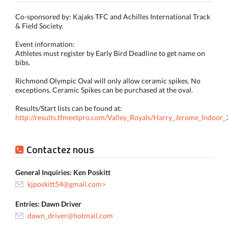
Co-sponsored by: Kajaks TFC and Achilles International Track
& Field Society.
Event information:
Athletes must register by Early Bird Deadline to get name on
bibs.
Richmond Olympic Oval will only allow ceramic spikes. No
exceptions. Ceramic Spikes can be purchased at the oval.
Results/Start lists can be found at:
http://results.tfmeetpro.com/Valley_Royals/Harry_Jerome_Indoor_
Contactez nous
General Inquiries: Ken Poskitt
kjposkitt54@gmail.com>
Entries: Dawn Driver
dawn_driver@hotmail.com