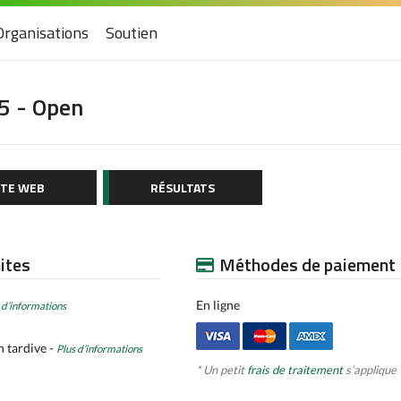
Organisations
Soutien
5 - Open
ITE WEB
RÉSULTATS
mites
Méthodes de paiement
En ligne
 d’informations
n tardive -
Plus d’informations
* Un petit
frais de traitement
s’applique