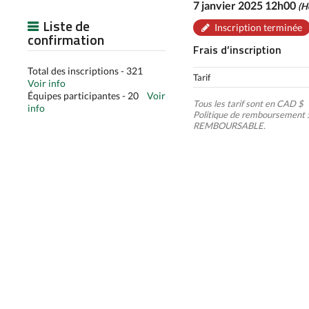
7 janvier 2025 12h00
(H
Liste de
Inscription terminée
confirmation
Frais d’inscription
Total des inscriptions - 321
Tarif
Voir info
Équipes participantes - 20
Voir
Tous les tarif sont en CAD $
info
Politique de remboursement 
REMBOURSABLE.