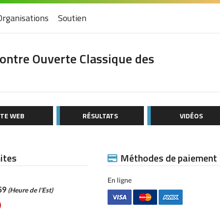
Organisations
Soutien
contre Ouverte Classique des
ITE WEB
RÉSULTATS
VIDÉOS
mites
Méthodes de paiement
En ligne
59
(Heure de l'Est)