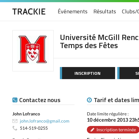
Événements
Résultats
Clubs/
Université McGill Ren
Temps des Fêtes
INSCRIPTION
S
Contactez nous
Tarif et dates li
John Lofranco
Date limite régulière :
10 décembre 2013 23h
john.lofranco@gmail.com
514-519-0255
Inscription terminée