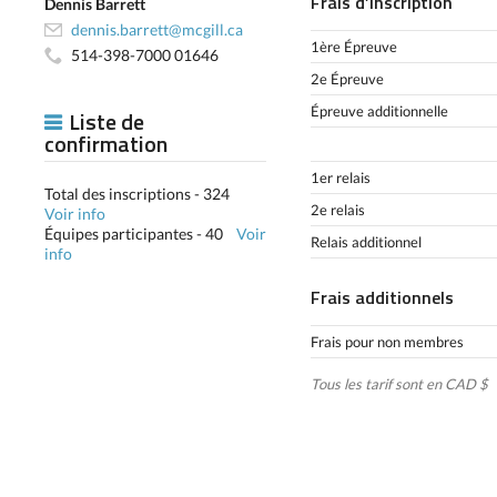
Frais d’inscription
Dennis Barrett
dennis.barrett@mcgill.ca
1ère Épreuve
514-398-7000 01646
2e Épreuve
Épreuve additionnelle
Liste de
confirmation
1er relais
Total des inscriptions - 324
2e relais
Voir info
Équipes participantes - 40
Voir
Relais additionnel
info
Frais additionnels
Frais pour non membres
Tous les tarif sont en CAD $