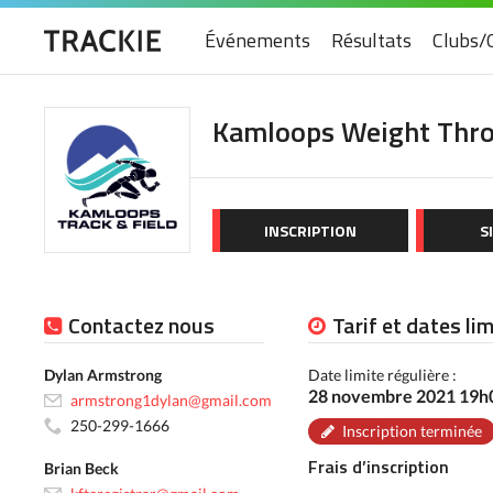
Événements
Résultats
Clubs/
Kamloops Weight Thr
INSCRIPTION
S
Contactez nous
Tarif et dates li
Dylan Armstrong
Date limite régulière :
28 novembre 2021 19
armstrong1dylan@gmail.com
250-299-1666
Inscription terminée
Frais d’inscription
Brian Beck