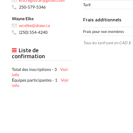
kftcregistrar@gmail.com
Tarif
250-579-5346
Wayne Elke
Frais additionnels
wcelke@shaw.ca
Frais pour non membres
(250) 554-4240
Tous les tarif sont en CAD $
Liste de
confirmation
Total des inscriptions - 3
Voir
info
Équipes participantes - 1
Voir
info