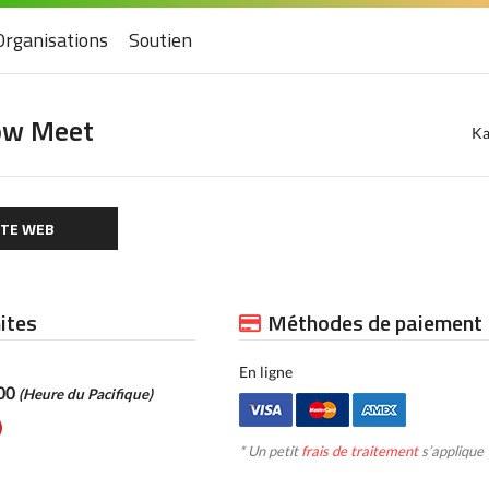
Organisations
Soutien
ow Meet
Ka
ITE WEB
mites
Méthodes de paiement
En ligne
h00
(Heure du Pacifique)
* Un petit
frais de traitement
s’applique