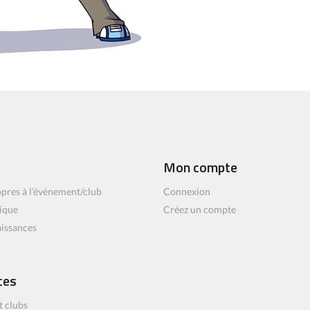
Mon compte
pres à l’événement/club
Connexion
ique
Créez un compte
aissances
ces
t clubs