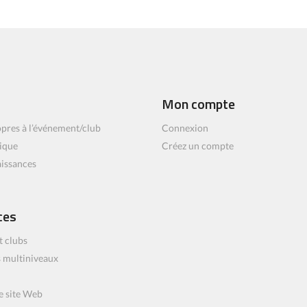
Mon compte
pres à l’événement/club
Connexion
ique
Créez un compte
aissances
ces
t clubs
 multiniveaux
e site Web