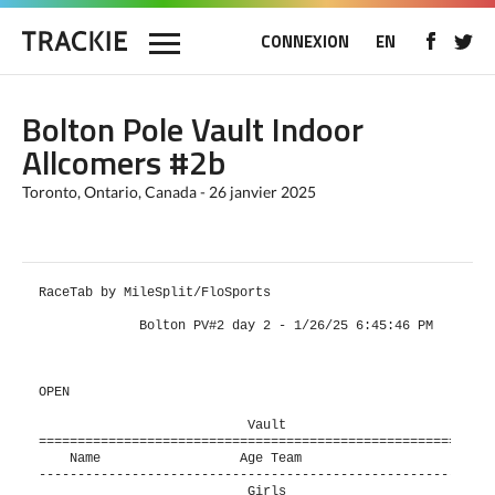
CONNEXION
EN
Bolton Pole Vault Indoor
Allcomers #2b
Toronto, Ontario, Canada - 26 janvier 2025
RaceTab by MileSplit/FloSports      

             Bolton PV#2 day 2 - 1/26/25 6:45:46 PM        
OPEN

                           Vault                           
===========================================================
    Name                  Age Team                      Mar
-----------------------------------------------------------
                           Girls                           