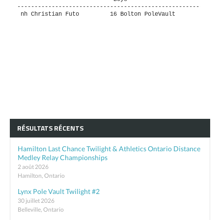
-----------------------------------------------------------
 nh Christian Futo         16 Bolton PoleVault           NH
RÉSULTATS RÉCENTS
Hamilton Last Chance Twilight & Athletics Ontario Distance
Medley Relay Championships
2 août 2026
Hamilton, Ontario
Lynx Pole Vault Twilight #2
30 juillet 2026
Belleville, Ontario