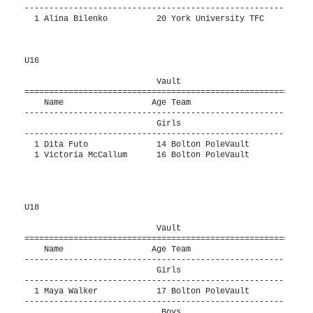
-----------------------------------------------------------
  1 Alina Bilenko          20 York University TFC     3.55m
U16

                           Vault                           
===========================================================
    Name                  Age Team                      Mar
-----------------------------------------------------------
                           Girls                           
-----------------------------------------------------------
  1 Dita Futo              14 Bolton PoleVault        2.25m
  1 Victoria McCallum      16 Bolton PoleVault        2.25m
U18

                           Vault                           
===========================================================
    Name                  Age Team                      Mar
-----------------------------------------------------------
                           Girls                           
-----------------------------------------------------------
  1 Maya Walker            17 Bolton PoleVault        3.25m
-----------------------------------------------------------
                            Boys                           