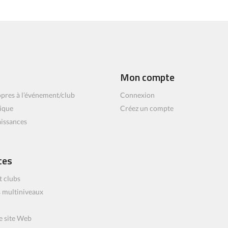
Mon compte
pres à l’événement/club
Connexion
ique
Créez un compte
aissances
ces
t clubs
 multiniveaux
e site Web