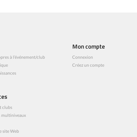
Mon compte
pres à l’événement/club
Connexion
ique
Créez un compte
aissances
ces
t clubs
 multiniveaux
e site Web