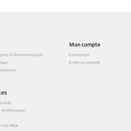
Mon compte
pres à l’événement/club
Connexion
ique
Créez un compte
aissances
ces
t clubs
 multiniveaux
e site Web