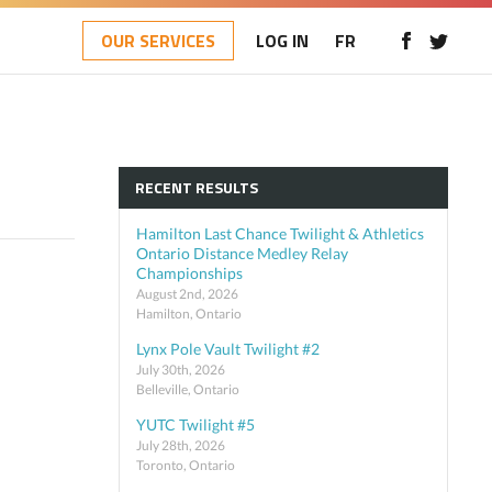
OUR SERVICES
LOG IN
FR
RECENT RESULTS
Hamilton Last Chance Twilight & Athletics
Ontario Distance Medley Relay
Championships
August 2nd, 2026
Hamilton, Ontario
Lynx Pole Vault Twilight #2
July 30th, 2026
Belleville, Ontario
YUTC Twilight #5
July 28th, 2026
Toronto, Ontario