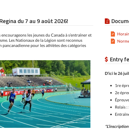
egina du 7 au 9 août 2026!
Docume
Horair
s encourageons les jeunes du Canada à s’entraîner et
isme. Les Nationaux de la Légion sont reconnus
Normes
 pancanadienne pour les athlètes des catégories
Entry f
D’ici le 26 ju
1re épr
2e épre
Épreuve
Relais :
Entraîn
*L’inscription