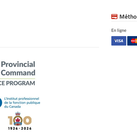
Métho
En ligne