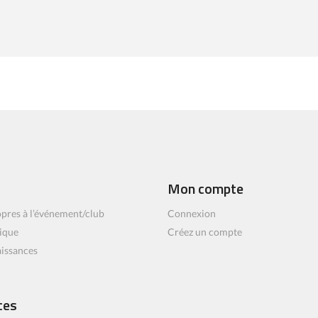
Mon compte
pres à l’événement/club
Connexion
ique
Créez un compte
aissances
ces