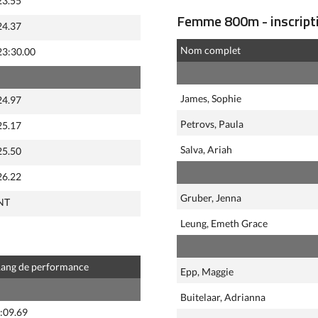
23.55
Femme 800m - inscripti
24.37
Nom complet
23:30.00
James, Sophie
24.97
Petrovs, Paula
25.17
Salva, Ariah
25.50
26.22
Gruber, Jenna
NT
Leung, Emeth Grace
ang de performance
Epp, Maggie
Buitelaar, Adrianna
:09.69