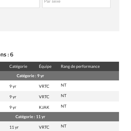
ns : 6
Catégorie
Équipe
Rang de performance
Catégorie : 9 yr
NT
9 yr
VRTC
NT
9 yr
VRTC
NT
9 yr
KJAK
Catégorie : 11 yr
NT
11 yr
VRTC