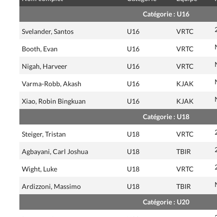
Catégorie : U16
Svelander, Santos
U16
VRTC
Booth, Evan
U16
VRTC
Nigah, Harveer
U16
VRTC
Varma-Robb, Akash
U16
KJAK
Xiao, Robin Bingkuan
U16
KJAK
Catégorie : U18
Steiger, Tristan
U18
VRTC
Agbayani, Carl Joshua
U18
TBIR
Wight, Luke
U18
VRTC
Ardizzoni, Massimo
U18
TBIR
Catégorie : U20