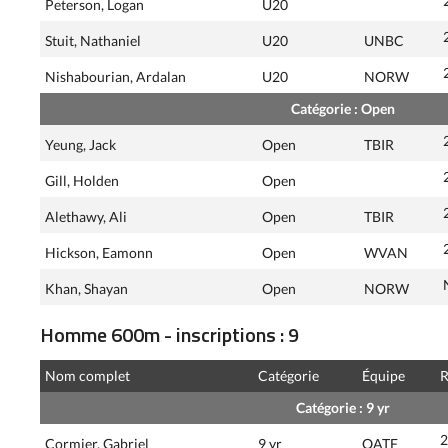
Peterson, Logan
U20
Stuit, Nathaniel
U20
UNBC
Nishabourian, Ardalan
U20
NORW
Catégorie : Open
Yeung, Jack
Open
TBIR
Gill, Holden
Open
Alethawy, Ali
Open
TBIR
Hickson, Eamonn
Open
WVAN
Khan, Shayan
Open
NORW
Homme 600m - inscriptions : 9
Nom complet
Catégorie
Équipe
R
Catégorie : 9 yr
2
Cormier, Gabriel
9 yr
OATF