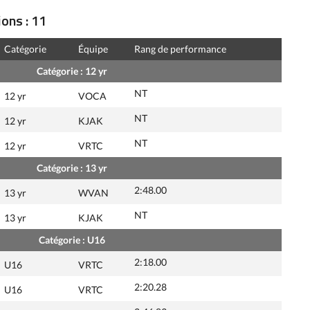
ons : 11
Catégorie
Équipe
Rang de performance
Catégorie : 12 yr
NT
12 yr
VOCA
NT
12 yr
KJAK
NT
12 yr
VRTC
Catégorie : 13 yr
2:48.00
13 yr
WVAN
NT
13 yr
KJAK
Catégorie : U16
2:18.00
U16
VRTC
2:20.28
U16
VRTC