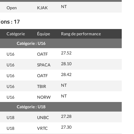
NT
Open
KJAK
ons : 17
Catégorie
Équipe
Rang de performance
Catégorie : U16
27.52
U16
OATF
28.10
U16
SPACA
28.42
U16
OATF
NT
U16
TBIR
NT
U16
NORW
Catégorie : U18
27.28
U18
UNBC
27.30
U18
VRTC