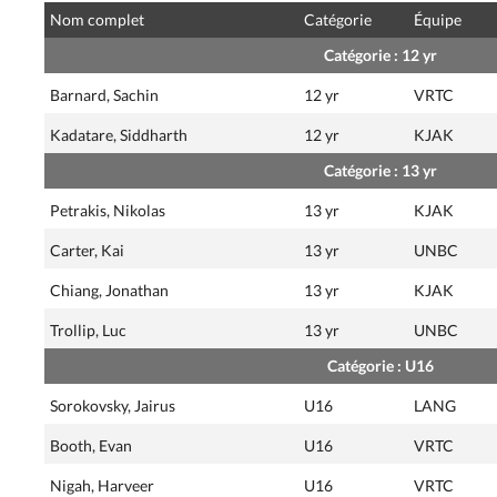
Nom complet
Catégorie
Équipe
Catégorie : 12 yr
Barnard, Sachin
12 yr
VRTC
Kadatare, Siddharth
12 yr
KJAK
Catégorie : 13 yr
Petrakis, Nikolas
13 yr
KJAK
Carter, Kai
13 yr
UNBC
Chiang, Jonathan
13 yr
KJAK
Trollip, Luc
13 yr
UNBC
Catégorie : U16
Sorokovsky, Jairus
U16
LANG
Booth, Evan
U16
VRTC
Nigah, Harveer
U16
VRTC