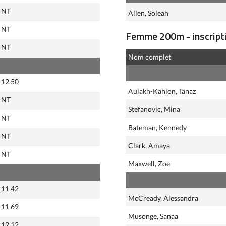
NT
Allen, Soleah
NT
Femme 200m - inscripti
NT
Nom complet
12.50
Aulakh-Kahlon, Tanaz
NT
Stefanovic, Mina
NT
Bateman, Kennedy
NT
Clark, Amaya
NT
Maxwell, Zoe
11.42
McCready, Alessandra
11.69
Musonge, Sanaa
12.12