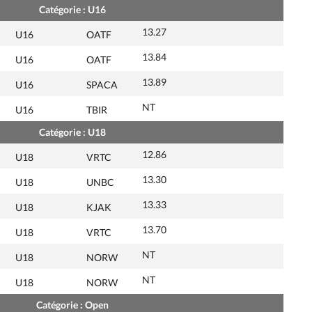
Catégorie : U16
13.27
U16
OATF
13.84
U16
OATF
13.89
U16
SPACA
NT
U16
TBIR
Catégorie : U18
12.86
U18
VRTC
13.30
U18
UNBC
13.33
U18
KJAK
13.70
U18
VRTC
NT
U18
NORW
NT
U18
NORW
Catégorie : Open