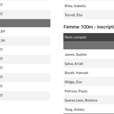
NT
Riley, Isabella
NT
Terrell, Ella
Femme 100m - inscripti
.89
Nom complet
.54
NT
James, Sophie
NT
Salva, Ariah
NT
Booth, Hannah
NT
Illidge, Zoe
NT
Petrovs, Paula
NT
Suarez Leon, Romina
Tong, Ashley