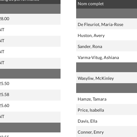
Nom complet
28.00
De Fleuriot, Maria-Rose
NT
Huston, Avery
NT
Sander, Rona
NT
Varma-Vitug, Ashiana
NT
Wasyliw, McKinley
25.50
25.58
Hamze, Tamara
25.60
Price, Isabella
NT
Davis, Ella
Conner, Emry