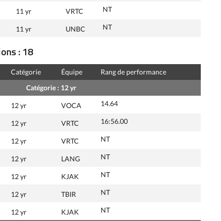
NT
11 yr
VRTC
NT
11 yr
UNBC
ons : 18
Catégorie
Équipe
Rang de performance
Catégorie : 12 yr
14.64
12 yr
VOCA
16:56.00
12 yr
VRTC
NT
12 yr
VRTC
NT
12 yr
LANG
NT
12 yr
KJAK
NT
12 yr
TBIR
NT
12 yr
KJAK