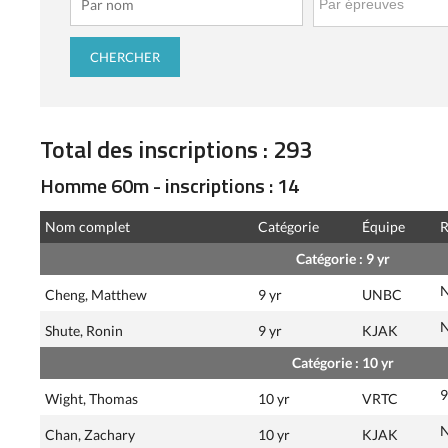
Total des inscriptions : 293
Homme 60m - inscriptions : 14
Nom complet
Catégorie
Équipe
R
Catégorie : 9 yr
Cheng, Matthew
9 yr
UNBC
Shute, Ronin
9 yr
KJAK
Catégorie : 10 yr
9
Wight, Thomas
10 yr
VRTC
Chan, Zachary
10 yr
KJAK