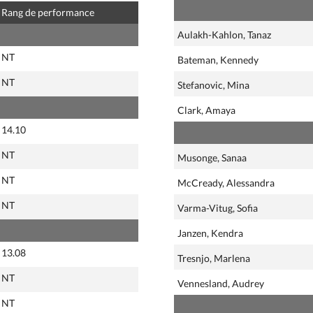
Rang de performance
Aulakh-Kahlon, Tanaz
NT
Bateman, Kennedy
NT
Stefanovic, Mina
Clark, Amaya
14.10
NT
Musonge, Sanaa
NT
McCready, Alessandra
NT
Varma-Vitug, Sofia
Janzen, Kendra
13.08
Tresnjo, Marlena
NT
Vennesland, Audrey
NT