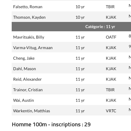
Falsetto, Roman
10 yr
TBIR
Thomson, Kayden
10 yr
KJAK
Catégorie : 11 yr
8
Mavritsakis, Billy
11 yr
OATF
9
Varma-Vitug, Armaan
11 yr
KJAK
Cheng, Jake
11 yr
KJAK
Dahl, Mason
11 yr
KJAK
Reid, Alexander
11 yr
KJAK
Trainor, Cristian
11 yr
TBIR
Wai, Austin
11 yr
KJAK
Warkentin, Matthias
11 yr
VRTC
Homme 100m - inscriptions : 29