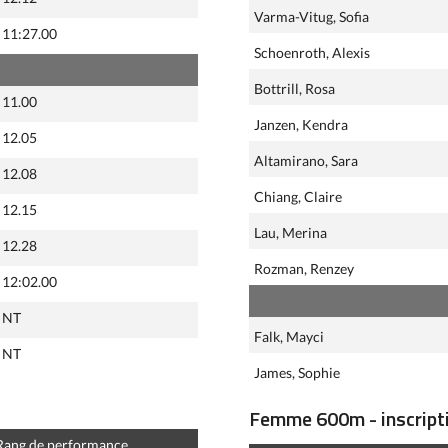
Varma-Vitug, Sofia
11:27.00
Schoenroth, Alexis
Bottrill, Rosa
11.00
Janzen, Kendra
12.05
Altamirano, Sara
12.08
Chiang, Claire
12.15
Lau, Merina
12.28
Rozman, Renzey
12:02.00
NT
Falk, Mayci
NT
James, Sophie
Femme 600m - inscripti
Rang de performance