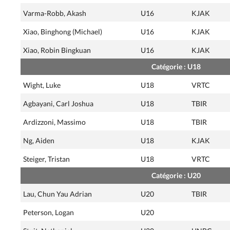
Varma-Robb, Akash
U16
KJAK
Xiao, Binghong (Michael)
U16
KJAK
Xiao, Robin Bingkuan
U16
KJAK
Catégorie : U18
Wight, Luke
U18
VRTC
Agbayani, Carl Joshua
U18
TBIR
Ardizzoni, Massimo
U18
TBIR
Ng, Aiden
U18
KJAK
Steiger, Tristan
U18
VRTC
Catégorie : U20
Lau, Chun Yau Adrian
U20
TBIR
Peterson, Logan
U20