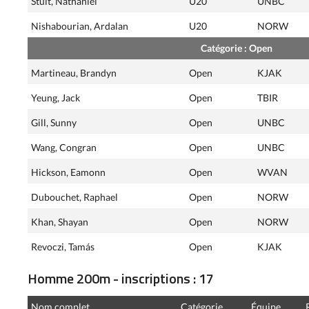
Stuit, Nathaniel
U20
UNBC
Nishabourian, Ardalan
U20
NORW
Catégorie : Open
Martineau, Brandyn
Open
KJAK
Yeung, Jack
Open
TBIR
Gill, Sunny
Open
UNBC
Wang, Congran
Open
UNBC
Hickson, Eamonn
Open
WVAN
Dubouchet, Raphael
Open
NORW
Khan, Shayan
Open
NORW
Revoczi, Tamás
Open
KJAK
Homme 200m - inscriptions : 17
Nom complet
Catégorie
Équipe