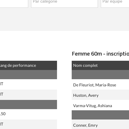
Femme 60m - inscriptio
ang de performance
Nom complet
NT
De Fleuriot, Maria-Rose
NT
Huston, Avery
Varma-Vitug, Ashiana
.50
NT
Conner, Emry