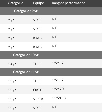
Catégorie
Équipe
Rang de performance
Catégorie : 9 yr
NT
9 yr
VRTC
NT
9 yr
VRTC
NT
9 yr
KJAK
NT
9 yr
KJAK
Catégorie : 10 yr
1:59.17
10 yr
TBIR
Catégorie : 11 yr
1:51.17
11 yr
TBIR
1:59.70
11 yr
OATF
11:58.13
11 yr
VOCA
NT
11 yr
VRTC