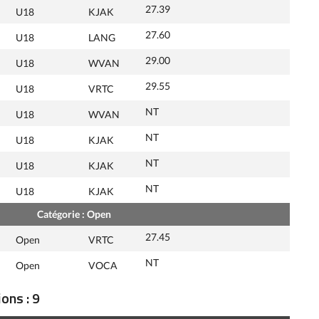
27.39
U18
KJAK
27.60
U18
LANG
29.00
U18
WVAN
29.55
U18
VRTC
NT
U18
WVAN
NT
U18
KJAK
NT
U18
KJAK
NT
U18
KJAK
Catégorie : Open
27.45
Open
VRTC
NT
Open
VOCA
ons : 9