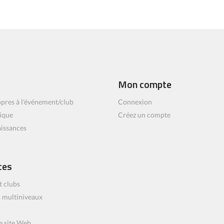
Mon compte
pres à l’événement/club
Connexion
ique
Créez un compte
aissances
ces
t clubs
 multiniveaux
e site Web