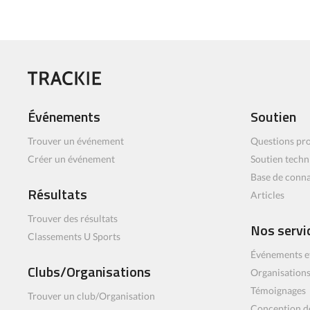
Événements
Soutien
Trouver un événement
Questions pro
Créer un événement
Soutien techn
Base de conn
Résultats
Articles
Trouver des résultats
Nos servi
Classements U Sports
Événements e
Clubs/Organisations
Organisations
Témoignages
Trouver un club/Organisation
Conception d