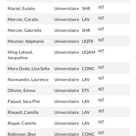
NT
Martel, Eulalie
Universitaire
SHR
NT
Mercier, Coralie
Universitaire
LAV
NT
Mercier, Gabrielle
Universitaire
SHR
NT
Meunier, Stéphanie
Universitaire
UQTR
NT
Ming-Lafond,
Universitaire
UQAM
Jacqueline
NT
Mora Ovale, Lina Sofia
Universitaire
CONC
NT
Normandin, Laurence
Universitaire
LAV
NT
Ollivier, Emma
Universitaire
ETS
NT
Paquet, Sara-Pier
Universitaire
LAV
NT
Rheault, Camille
Universitaire
LAV
NT
Riopel, Camille
Universitaire
LAV
NT
Robinson, Skye
Universitaire
CONC