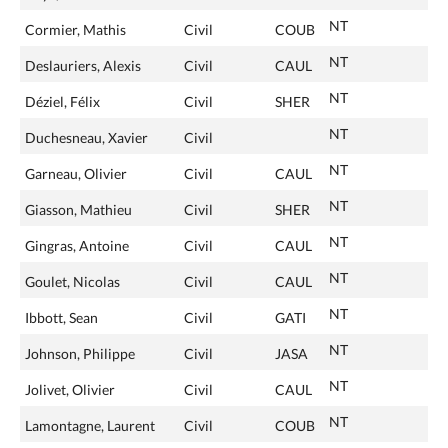
NT
Cormier, Mathis
Civil
COUB
NT
Deslauriers, Alexis
Civil
CAUL
NT
Déziel, Félix
Civil
SHER
NT
Duchesneau, Xavier
Civil
NT
Garneau, Olivier
Civil
CAUL
NT
Giasson, Mathieu
Civil
SHER
NT
Gingras, Antoine
Civil
CAUL
NT
Goulet, Nicolas
Civil
CAUL
NT
Ibbott, Sean
Civil
GATI
NT
Johnson, Philippe
Civil
JASA
NT
Jolivet, Olivier
Civil
CAUL
NT
Lamontagne, Laurent
Civil
COUB