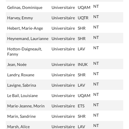
NT
Gelinas, Dominique
Universitaire
UQAM
NT
Harvey, Emmy
Universitaire
UQTR
NT
Hebert, Marie-Ange
Universitaire
SHR
NT
Heynemand, Laurianne
Universitaire
SHR
NT
Hotton-Daigneault,
Universitaire
LAV
Fanny
NT
Jean, Noée
Universitaire
INUK
NT
Landry, Roxane
Universitaire
SHR
NT
Lavigne, Sabrina
Universitaire
LAV
NT
Le Bail, Louisiane
Universitaire
UQAM
NT
Marie-Jeanne, Morin
Universitaire
ETS
NT
Marin, Sandrine
Universitaire
SHR
NT
Marsh, Alice
Universitaire
LAV