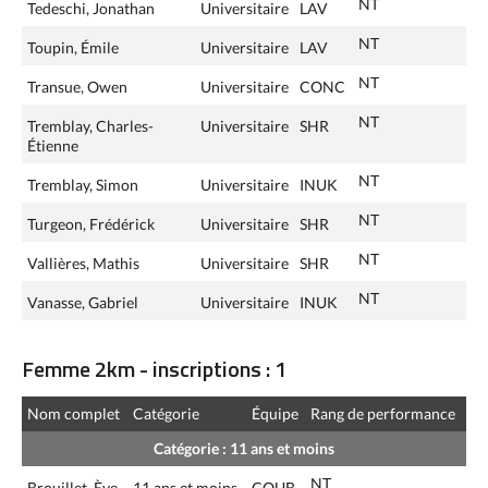
NT
Tedeschi, Jonathan
Universitaire
LAV
NT
Toupin, Émile
Universitaire
LAV
NT
Transue, Owen
Universitaire
CONC
NT
Tremblay, Charles-
Universitaire
SHR
Étienne
NT
Tremblay, Simon
Universitaire
INUK
NT
Turgeon, Frédérick
Universitaire
SHR
NT
Vallières, Mathis
Universitaire
SHR
NT
Vanasse, Gabriel
Universitaire
INUK
Femme 2km - inscriptions : 1
Nom complet
Catégorie
Équipe
Rang de performance
Catégorie : 11 ans et moins
NT
Brouillet, Ève
11 ans et moins
COUB