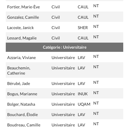
NT
Fortier, Marie-Ève
Civil
CAUL
NT
Gonzalez, Camille
Civil
CAUL
NT
Lacoste, Janick
Civil
SHER
NT
Lessard, Magalie
Civil
CAUL
Catégorie : Universitaire
NT
Azzaria, Viviane
Universitaire
LAV
NT
Beauchemin,
Universitaire
LAV
Catherine
NT
Bérubé, Jade
Universitaire
LAV
NT
Bogus, Marianne
Universitaire
INUK
NT
Bolger, Natasha
Universitaire
UQAM
NT
Bouchard, Élodie
Universitaire
LAV
NT
Boudreau, Camille
Universitaire
LAV