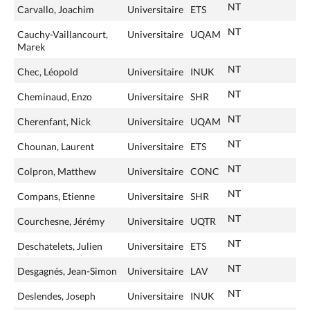
NT
Carvallo, Joachim
Universitaire
ETS
NT
Cauchy-Vaillancourt,
Universitaire
UQAM
Marek
NT
Chec, Léopold
Universitaire
INUK
NT
Cheminaud, Enzo
Universitaire
SHR
NT
Cherenfant, Nick
Universitaire
UQAM
NT
Chounan, Laurent
Universitaire
ETS
NT
Colpron, Matthew
Universitaire
CONC
NT
Compans, Etienne
Universitaire
SHR
NT
Courchesne, Jérémy
Universitaire
UQTR
NT
Deschatelets, Julien
Universitaire
ETS
NT
Desgagnés, Jean-Simon
Universitaire
LAV
NT
Deslendes, Joseph
Universitaire
INUK