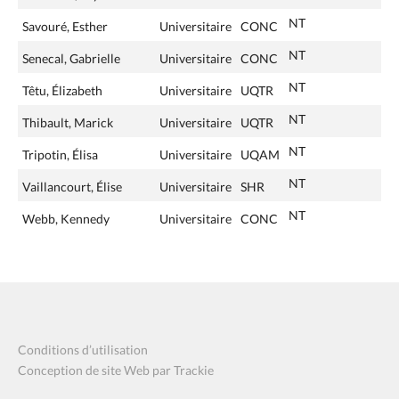
NT
Savouré, Esther
Universitaire
CONC
NT
Senecal, Gabrielle
Universitaire
CONC
NT
Têtu, Élizabeth
Universitaire
UQTR
NT
Thibault, Marick
Universitaire
UQTR
NT
Tripotin, Élisa
Universitaire
UQAM
NT
Vaillancourt, Élise
Universitaire
SHR
NT
Webb, Kennedy
Universitaire
CONC
Conditions d’utilisation
Conception de site Web par Trackie