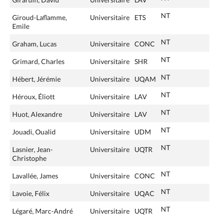
NT
Giroud-Laflamme,
Universitaire
ETS
Emile
NT
Graham, Lucas
Universitaire
CONC
NT
Grimard, Charles
Universitaire
SHR
NT
Hébert, Jérémie
Universitaire
UQAM
NT
Héroux, Éliott
Universitaire
LAV
NT
Huot, Alexandre
Universitaire
LAV
NT
Jouadi, Oualid
Universitaire
UDM
NT
Lasnier, Jean-
Universitaire
UQTR
Christophe
NT
Lavallée, James
Universitaire
CONC
NT
Lavoie, Félix
Universitaire
UQAC
NT
Légaré, Marc-André
Universitaire
UQTR