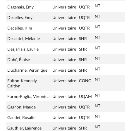
NT
Dagenais, Emy
Universitaire
UQTR
NT
Decelles, Emy
Universitaire
UQTR
NT
Decelles, Kim
Universitaire
UQTR
NT
Desautel, Mélanie
Universitaire
SHR
NT
Desjarlais, Laurie
Universitaire
SHR
NT
Dubé, Éloise
Universitaire
SHR
NT
Ducharme, Véronique
Universitaire
SHR
NT
Fulton-Kennedy,
Universitaire
CONC
Caitlyn
NT
Furno-Puglia, Véronica
Universitaire
UQAM
NT
Gagnon, Maude
Universitaire
UQTR
NT
Gaudet, Rosalie
Universitaire
UQTR
NT
Gauthier, Laurence
Universitaire
SHR