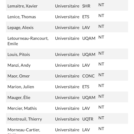
NT
Lemaitre, Xavier
Universitaire
SHR
NT
Lenice, Thomas
Universitaire
ETS
NT
Lepage, Alexis
Universitaire
LAV
NT
Letourneau-Rancourt,
Universitaire
UQAM
Emile
NT
Louis, Pitois
Universitaire
UQAM
NT
Manzi, Andy
Universitaire
LAV
NT
Maor, Omer
Universitaire
CONC
NT
Marion, Julien
Universitaire
ETS
NT
Mauger, Élie
Universitaire
UQAM
NT
Mercier, Mathis
Universitaire
LAV
NT
Montreuil, Thierry
Universitaire
UQTR
NT
Morneau-Cartier,
Universitaire
LAV