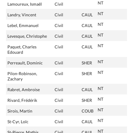
NT
Lamoureux, Ismaël
Civil
NT
Landry, Vincent
Civil
CAUL
NT
Lebel, Emmanuel
Civil
CAUL
NT
Levesque, Christophe
Civil
CAUL
NT
Paquet, Charles
Civil
CAUL
Edouard
NT
Perreault, Dominic
Civil
SHER
NT
Pilon-Robinson,
Civil
SHER
Zachary
NT
Rabret, Ambroise
Civil
CAUL
NT
Rivard, Frédérik
Civil
SHER
NT
Sirois, Martin
Civil
COUB
NT
St-Cyr, Loïc
Civil
CAUL
NT
St-Pierre, Mathis
Civil
CAUL