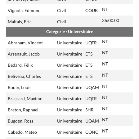
NT
Vignola, Edmond
Civil
COUB
36:00.00
Maltais, Eric
Civil
Catégorie : Universitaire
NT
Abraham, Vincent
Universitaire
UQTR
NT
Arsenault, Jacob
Universitaire
ETS
NT
Bédard, Félix
Universitaire
ETS
NT
Beliveau, Charles
Universitaire
ETS
NT
Bouin, Louis
Universitaire
UQAM
NT
Brassard, Maxime
Universitaire
UQTR
NT
Breton, Raphael
Universitaire
SHR
NT
Bugden, Ross
Universitaire
UQAM
NT
Cabedo, Mateo
Universitaire
CONC