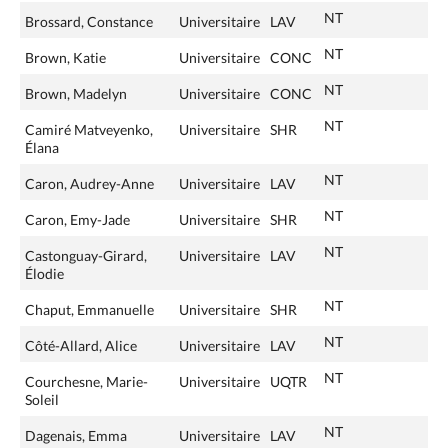
NT
Brossard, Constance
Universitaire
LAV
NT
Brown, Katie
Universitaire
CONC
NT
Brown, Madelyn
Universitaire
CONC
NT
Camiré Matveyenko,
Universitaire
SHR
Élana
NT
Caron, Audrey-Anne
Universitaire
LAV
NT
Caron, Emy-Jade
Universitaire
SHR
NT
Castonguay-Girard,
Universitaire
LAV
Élodie
NT
Chaput, Emmanuelle
Universitaire
SHR
NT
Côté-Allard, Alice
Universitaire
LAV
NT
Courchesne, Marie-
Universitaire
UQTR
Soleil
NT
Dagenais, Emma
Universitaire
LAV