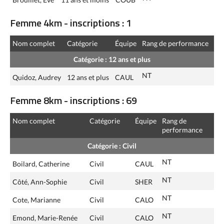
Femme 4km - inscriptions : 1
Nom complet
Catégorie
Équipe
Rang de performance
Catégorie : 12 ans et plus
NT
Quidoz, Audrey
12 ans et plus
CAUL
Femme 8km - inscriptions : 69
Nom complet
Catégorie
Équipe
Rang de
performance
Catégorie : Civil
NT
Boilard, Catherine
Civil
CAUL
NT
Côté, Ann-Sophie
Civil
SHER
NT
Cote, Marianne
Civil
CALO
NT
Emond, Marie-Renée
Civil
CALO