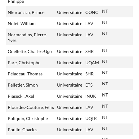
Philippe
NT
Nkurunziza, Prince
Universitaire
CONC
NT
Nolet, William
Universitaire
LAV
NT
Normandins, Pierre-
Universitaire
LAV
Yves
NT
Ouellette, Charles-Ugo
Universitaire
SHR
NT
Pare, Christophe
Universitaire
UQAM
NT
Péladeau, Thomas
Universitaire
SHR
NT
Pelletier, Simon
Universitaire
ETS
NT
Piasecki, Axel
Universitaire
INUK
NT
Plourdes-Couture, Félix
Universitaire
LAV
NT
Poliquin, Christophe
Universitaire
UQTR
NT
Poulin, Charles
Universitaire
LAV