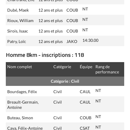
NT
Dubé, Maek
12 ans et plus
COUB
NT
Rioux, William
12 ans et plus
COUB
NT
Sirois, Isaac
12 ans et plus
COUB
14:30.00
Patry, Loïc
12 ans et plus
JAKO
Homme 8km - inscriptions : 118
Nom complet
Catégorie
Équipe
Rang de
performance
Catégorie : Civil
NT
Bourdages, Félix
Civil
CAUL
NT
Breault-Germain,
Civil
CAUL
Antoine
NT
Buteau, Simon
Civil
COUB
NT
Caya, Félix-Antoine
Civil
CSAT