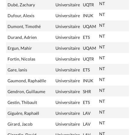
NT
Dubé, Zachary
Universitaire
UQTR
NT
Dufour, Alexis
Universitaire
INUK
NT
Dumont, Timothé
Universitaire
UQAM
NT
Durand, Adrien
Universitaire
ETS
NT
Ergun, Mahir
Universitaire
UQAM
NT
Fortin, Nicolas
Universitaire
UQTR
NT
Gare, Ianis
Universitaire
ETS
NT
Gaumond, Raphaëlle
Universitaire
INUK
NT
Gendron, Guillaume
Universitaire
SHR
NT
Gestin, Thibault
Universitaire
ETS
NT
Giguère, Raphaël
Universitaire
LAV
NT
Girard, Jacob
Universitaire
LAV
NT
Girardin, David
Universitaire
LAV