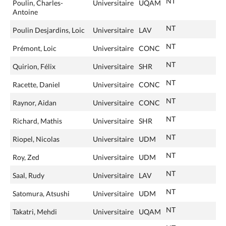
NT
Poulin, Charles-
Universitaire
UQAM
Antoine
NT
Poulin Desjardins, Loic
Universitaire
LAV
NT
Prémont, Loic
Universitaire
CONC
NT
Quirion, Félix
Universitaire
SHR
NT
Racette, Daniel
Universitaire
CONC
NT
Raynor, Aidan
Universitaire
CONC
NT
Richard, Mathis
Universitaire
SHR
NT
Riopel, Nicolas
Universitaire
UDM
NT
Roy, Zed
Universitaire
UDM
NT
Saal, Rudy
Universitaire
LAV
NT
Satomura, Atsushi
Universitaire
UDM
NT
Takatri, Mehdi
Universitaire
UQAM