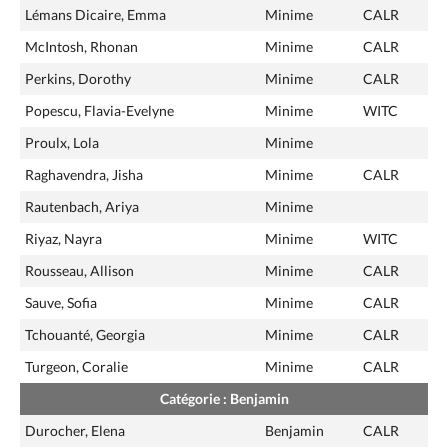
Lémans Dicaire, Emma
Minime
CALR
McIntosh, Rhonan
Minime
CALR
Perkins, Dorothy
Minime
CALR
Popescu, Flavia-Evelyne
Minime
WITC
Proulx, Lola
Minime
Raghavendra, Jisha
Minime
CALR
Rautenbach, Ariya
Minime
Riyaz, Nayra
Minime
WITC
Rousseau, Allison
Minime
CALR
Sauve, Sofia
Minime
CALR
Tchouanté, Georgia
Minime
CALR
Turgeon, Coralie
Minime
CALR
Catégorie : Benjamin
Durocher, Elena
Benjamin
CALR