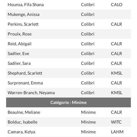
Hounsa, Fifa Shana
Colibri
CALO
Mukenge, Anissa
Colibri
Perkins, Scarlett
Colibri
CALR
Proulx, Rose
Colibri
Reid, Abigail
Colibri
CALR
Sadlier, Eve
Colibri
CALR
Sadlier, Sara
Colibri
CALR
Shephard, Scarlett
Colibri
KMSL
Surprenant, Emma
Colibri
CALR
Warren-Branch, Neyama
Colibri
KMSL
Catégorie : Minime
Beaulne, Meliane
Minime
CALR
Bolduc, Isabelle
Minime
WITC
Camara, Kelya
Minime
LAHM