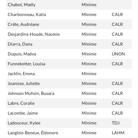
Chabot, Maély
Minime
Charbonneau, Katia
Minime
CALR
Crête, Audréane
Minime
CALR
Desjardins-Houde, Naomie
Minime
CALR
Diarra, Dana
Minime
CALR
Dupuis, Maëva
Minime
UNON
Funnekotter, Louisa
Minime
CALR
Jacklin, Emma
Minime
Joanisse, Juliette
Minime
CALR
Johnson Muhsin, Busara
Minime
CALR
Labre, Coralie
Minime
CALR
Lacombe, Jaime
Minime
CALR
Ladouceur, Kylee
Minime
TDJ
Langlois-Beneux, Éléonore
Minime
LAHM