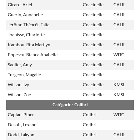
Girard, Ariel
Coccinelle
CALR
Guerin, Annabelle
Coccinelle
CALR
Jérôme-Théorêt, Talia
Coccinelle
CALR
Joanisse, Charlotte
Coccinelle
Kambou, Rita Marilyn
Coccinelle
CALR
Popescu, Bianca Anabelle
Coccinelle
WITC
Sadlier, Amy
Coccinelle
CALR
Turgeon, Magalie
Coccinelle
Wilson, Ivy
Coccinelle
KMSL
Wilson, Zoe
Coccinelle
KMSL
Catégorie : Colibri
Caplan, Piper
Colibri
WITC
Deault, Lexane
Colibri
Dodd, Lakynn
Colibri
CALR