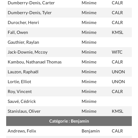
Dumberry-Denis, Carter
Minime
CALR
Dumberry-Denis, Tyler
Minime
CALR
Durocher, Henri
Minime
CALR
Fall, Owen
Minime
KMSL
Gauthier, Raylan
Minime
Jack-Downie, Mccoy
Minime
WITC
Kambou, Nathanael Thomas
Minime
CALR
Lauzon, Raphaël
Minime
UNON
Lortie, Elliot
Minime
UNON
Roy, Vincent
Minime
CALR
Sauvé, Cédrick
Minime
Stanislaus, Oliver
Minime
KMSL
Catégorie : Benjamin
Andrews, Felix
Benjamin
CALR