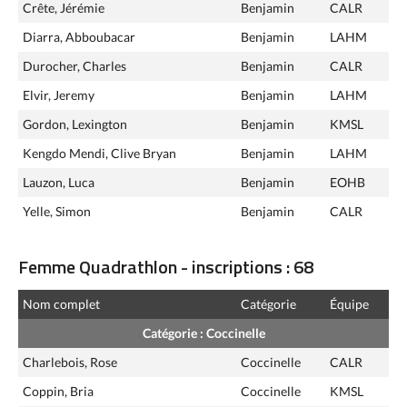
Crête, Jérémie
Benjamin
CALR
Diarra, Abboubacar
Benjamin
LAHM
Durocher, Charles
Benjamin
CALR
Elvir, Jeremy
Benjamin
LAHM
Gordon, Lexington
Benjamin
KMSL
Kengdo Mendi, Clive Bryan
Benjamin
LAHM
Lauzon, Luca
Benjamin
EOHB
Yelle, Simon
Benjamin
CALR
Femme Quadrathlon - inscriptions : 68
Nom complet
Catégorie
Équipe
Catégorie : Coccinelle
Charlebois, Rose
Coccinelle
CALR
Coppin, Bria
Coccinelle
KMSL