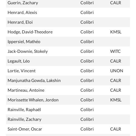
Guerin, Zachary
Colibri
CALR
Henrard, Alexis
Colibri
Henrard, Eloi
Colibri
Hodge, David-Theodore
Colibri
KMSL
Ippersiel, Mathéo
Colibri
Jack-Downie, Stokely
Colibri
WITC
Legault, Léo
Colibri
CALR
Lortie, Vincent
Colibri
UNON
Manjunatha Gowda, Lakshin
Colibri
CALR
Martineau, Antoine
Colibri
CALR
Morissette Whalen, Jordon
Colibri
KMSL
Rainville, Raphaël
Colibri
Rainville, Zachary
Colibri
Saint-Omer, Oscar
Colibri
CALR