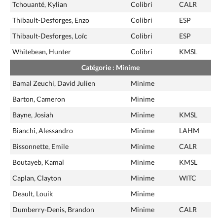
Tchouanté, Kylian
Colibri
CALR
Thibault-Desforges, Enzo
Colibri
ESP
Thibault-Desforges, Loïc
Colibri
ESP
Whitebean, Hunter
Colibri
KMSL
Catégorie : Minime
Bamal Zeuchi, David Julien
Minime
Barton, Cameron
Minime
Bayne, Josiah
Minime
KMSL
Bianchi, Alessandro
Minime
LAHM
Bissonnette, Emile
Minime
CALR
Boutayeb, Kamal
Minime
KMSL
Caplan, Clayton
Minime
WITC
Deault, Louik
Minime
Dumberry-Denis, Brandon
Minime
CALR