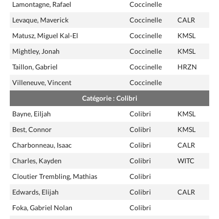
Lamontagne, Rafael
Coccinelle
Levaque, Maverick
Coccinelle
CALR
Matusz, Miguel Kal-El
Coccinelle
KMSL
Mightley, Jonah
Coccinelle
KMSL
Taillon, Gabriel
Coccinelle
HRZN
Villeneuve, Vincent
Coccinelle
Catégorie : Colibri
Bayne, Eiljah
Colibri
KMSL
Best, Connor
Colibri
KMSL
Charbonneau, Isaac
Colibri
CALR
Charles, Kayden
Colibri
WITC
Cloutier Trembling, Mathias
Colibri
Edwards, Elijah
Colibri
CALR
Foka, Gabriel Nolan
Colibri