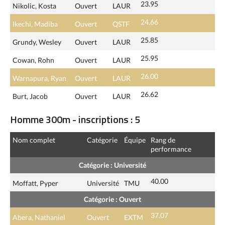
23.95
Nikolic, Kosta
Ouvert
LAUR
24.66
Ikechi, Madiba
Ouvert
QSTF
25.85
Grundy, Wesley
Ouvert
LAUR
25.95
Cowan, Rohn
Ouvert
LAUR
26.00
Warnapura, Ryan
Ouvert
LAUR
26.62
Burt, Jacob
Ouvert
LAUR
Homme 300m - inscriptions : 5
Nom complet
Catégorie
Équipe
Rang de
performance
Catégorie : Université
40.00
Moffatt, Pyper
Université
TMU
Catégorie : Ouvert
37.07
Abera, Nathaniel
Ouvert
EXTM