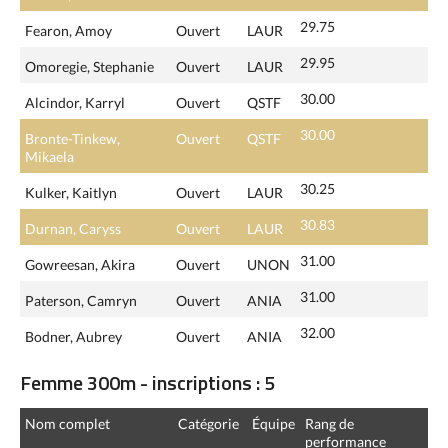
29.75
Fearon, Amoy
Ouvert
LAUR
29.95
Omoregie, Stephanie
Ouvert
LAUR
30.00
Alcindor, Karryl
Ouvert
QSTF
30.00
Bronte-Tinkew,
Ouvert
QSTF
Mikaela
30.25
Kulker, Kaitlyn
Ouvert
LAUR
30.83
Durnan, Caryss
Ouvert
LAUR
31.00
Gowreesan, Akira
Ouvert
UNON
31.00
Paterson, Camryn
Ouvert
ANIA
32.00
Bodner, Aubrey
Ouvert
ANIA
Femme 300m - inscriptions : 5
Nom complet
Catégorie
Équipe
Rang de
performance