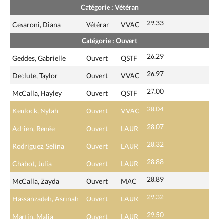
Catégorie : Vétéran
29.33
Cesaroni, Diana
Vétéran
VVAC
Catégorie : Ouvert
26.29
Geddes, Gabrielle
Ouvert
QSTF
26.97
Declute, Taylor
Ouvert
VVAC
27.00
McCalla, Hayley
Ouvert
QSTF
28.04
Kenlock, Nylah
Ouvert
VVAC
28.07
Adrien, Renée
Ouvert
LAUR
28.32
Rodriguez, Selina
Ouvert
LAUR
28.88
Chabot, Julia
Ouvert
LAUR
28.89
McCalla, Zayda
Ouvert
MAC
29.32
Hassanzadeh, Asrinah
Ouvert
LAUR
29.50
Martin, Malia
Ouvert
LAUR