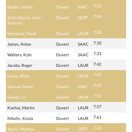
7.03
Bantin, Josiah
Ouvert
MAC
7.04
Ortiz Osorio, Juan -
Ouvert
QSTF
Antonio
7.05
Horspool, Noah
Ouvert
LAUR
7.10
James, Aidan
Ouvert
SAAC
7.33
Walters, Kyle
Ouvert
SAAC
7.42
Jacobs, Roger
Ouvert
LAUR
7.47
Gulas, Miles
Ouvert
LAUR
7.47
Samuel, Amari
Ouvert
MAC
7.51
Dwyer, JJ
Ouvert
LAUR
7.57
Kanhai, Martin
Ouvert
LAUR
7.61
Nikolic, Kosta
Ouvert
LAUR
7.65
Ikechi, Madiba
Ouvert
QSTF