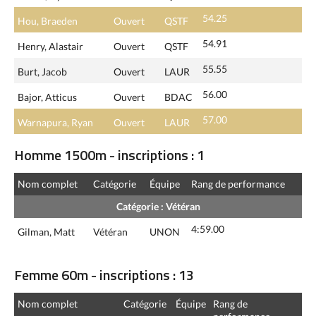
54.25
Hou, Braeden
Ouvert
QSTF
54.91
Henry, Alastair
Ouvert
QSTF
55.55
Burt, Jacob
Ouvert
LAUR
56.00
Bajor, Atticus
Ouvert
BDAC
57.00
Warnapura, Ryan
Ouvert
LAUR
Homme 1500m - inscriptions : 1
Nom complet
Catégorie
Équipe
Rang de performance
Catégorie : Vétéran
4:59.00
Gilman, Matt
Vétéran
UNON
Femme 60m - inscriptions : 13
Nom complet
Catégorie
Équipe
Rang de