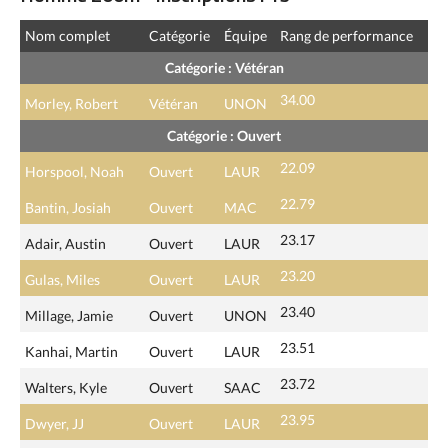
Nom complet
Catégorie
Équipe
Rang de performance
Catégorie : Vétéran
34.00
Morley, Robert
Vétéran
UNON
Catégorie : Ouvert
22.09
Horspool, Noah
Ouvert
LAUR
22.79
Bantin, Josiah
Ouvert
MAC
23.17
Adair, Austin
Ouvert
LAUR
23.20
Gulas, Miles
Ouvert
LAUR
23.40
Millage, Jamie
Ouvert
UNON
23.51
Kanhai, Martin
Ouvert
LAUR
23.72
Walters, Kyle
Ouvert
SAAC
23.95
Dwyer, JJ
Ouvert
LAUR