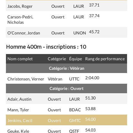
37.71
Jacobs, Roger
Ouvert
LAUR
37.74
Carson-Pedri,
Ouvert
LAUR
Nicholas
45.72
O'Connor, Jordan
Ouvert
UNON
Homme 400m - inscriptions : 10
Nom complet
Catégorie
Équipe
Rang de performance
Catégorie : Vétéran
2:04.00
Christensen, Verner
Vétéran
UTTC
Catégorie : Ouvert
51.30
Adair, Austin
Ouvert
LAUR
53.88
Mann, Tyler
Ouvert
BDAC
54.00
Jenkins, Cecil
Ouvert
GMTC
54.03
Geuke, Kyle
Ouvert
QSTF