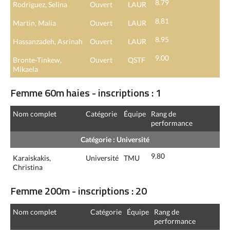
8.79
Rodriguez, Selina
Ouvert
LAUR
8.81
Martin, Malia
Ouvert
LAUR
8.95
Hassanzadeh, Asrinah
Ouvert
LAUR
9.00
Bronte-Tinkew,
Ouvert
QSTF
Mikaela
Femme 60m haies - inscriptions : 1
Nom complet
Catégorie
Équipe
Rang de
performance
Catégorie : Université
9.80
Karaiskakis,
Université
TMU
Christina
Femme 200m - inscriptions : 20
Nom complet
Catégorie
Équipe
Rang de
performance