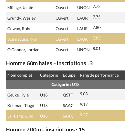
7.73
Millage, Jamie
Ouvert
UNON
7.75
Grundy, Wesley
Ouvert
LAUR
7.80
Cowan, Rohn
Ouvert
LAUR
7.85
Warnapura, Ryan
Ouvert
LAUR
8.01
O'Connor, Jordan
Ouvert
UNON
Homme 60m haies - inscriptions : 3
Nom complet
Catégorie
Équipe
Rang de performance
Catégorie : U18
9.08
Geuke, Kyle
U18
QSTF
9.17
Keilman, Tiago
U18
SAAC
9.37
Lai-Fang, Julio
U18
SAAC
Homme 200m - inscriptions : 15