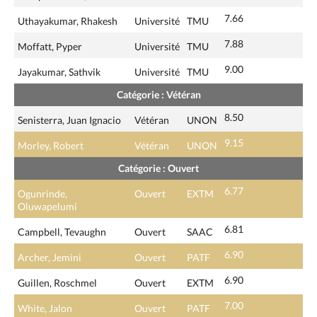
7.66
Uthayakumar, Rhakesh
Université
TMU
7.88
Moffatt, Pyper
Université
TMU
9.00
Jayakumar, Sathvik
Université
TMU
Catégorie : Vétéran
8.50
Senisterra, Juan Ignacio
Vétéran
UNON
9.15
Morley, Robert
Vétéran
UNON
Catégorie : Ouvert
6.77
Ogunrinde,
Ouvert
EXTM
Oluwapelumi
6.81
Campbell, Tevaughn
Ouvert
SAAC
6.90
Archer, Jemini
Ouvert
PATF
6.90
Guillen, Roschmel
Ouvert
EXTM
7.00
White, Jalon
Ouvert
PATF