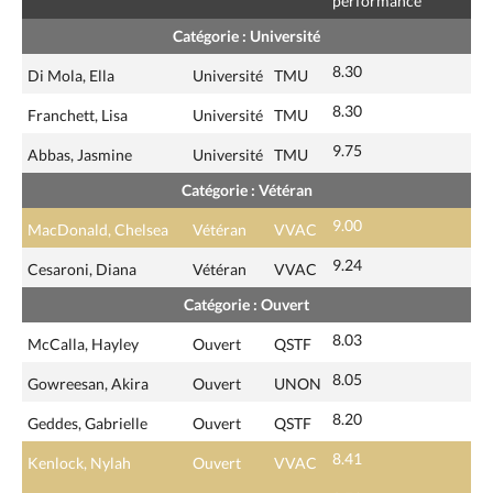
performance
Catégorie : Université
8.30
Di Mola, Ella
Université
TMU
8.30
Franchett, Lisa
Université
TMU
9.75
Abbas, Jasmine
Université
TMU
Catégorie : Vétéran
9.00
MacDonald, Chelsea
Vétéran
VVAC
9.24
Cesaroni, Diana
Vétéran
VVAC
Catégorie : Ouvert
8.03
McCalla, Hayley
Ouvert
QSTF
8.05
Gowreesan, Akira
Ouvert
UNON
8.20
Geddes, Gabrielle
Ouvert
QSTF
8.41
Kenlock, Nylah
Ouvert
VVAC