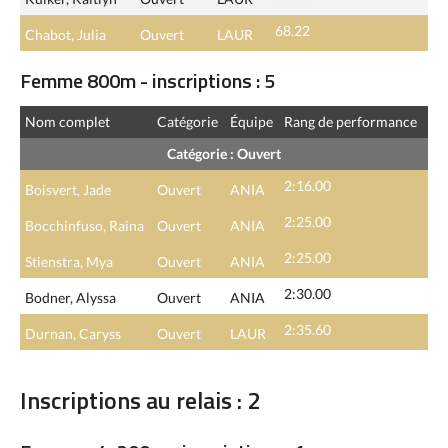
68.22
Chabot, Julia
Ouvert
LAUR
Femme 800m - inscriptions : 5
Nom complet
Catégorie
Équipe
Rang de performance
Catégorie : Ouvert
2:16.00
Boisvert, Jade
Ouvert
ANIA
2:25.00
Bocchinfuso, Raina
Ouvert
ANIA
2:25.00
Stienstra, Mya
Ouvert
ANIA
2:30.00
Bodner, Alyssa
Ouvert
ANIA
2:35.60
Durnan, Caryss
Ouvert
LAUR
Inscriptions au relais : 2