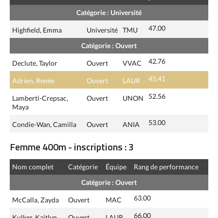
Catégorie : Université
47.00
Highfield, Emma
Université
TMU
Catégorie : Ouvert
42.76
Declute, Taylor
Ouvert
VVAC
45.41
Adrien, Renée
Ouvert
LAUR
52.56
Lamberti-Crepsac,
Ouvert
UNON
Maya
53.00
Condie-Wan, Camilla
Ouvert
ANIA
Femme 400m - inscriptions : 3
Nom complet
Catégorie
Équipe
Rang de performance
Catégorie : Ouvert
63.00
McCalla, Zayda
Ouvert
MAC
66.00
Kulker, Kaitlyn
Ouvert
LAUR