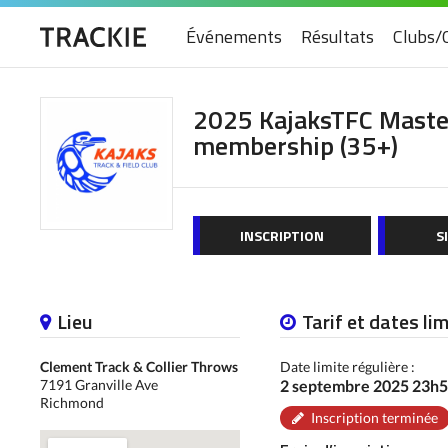
Événements
Résultats
Clubs/
2025 KajaksTFC Maste
membership (35+)
INSCRIPTION
S
Lieu
Tarif et dates li
Clement Track & Collier Throws
Date limite régulière :
7191 Granville Ave
2 septembre 2025 23h
Richmond
Inscription terminée