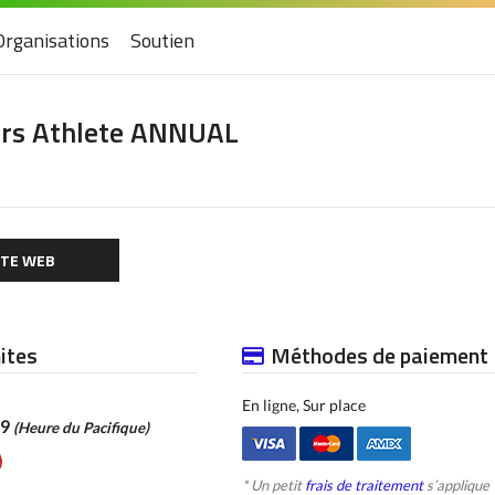
Organisations
Soutien
rs Athlete ANNUAL
ITE WEB
mites
Méthodes de paiement
En ligne, Sur place
59
(Heure du Pacifique)
* Un petit
frais de traitement
s’applique