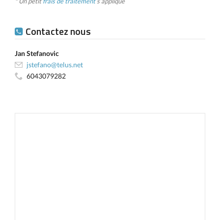
* Un petit
frais de traitement
s’applique
Contactez nous
Jan Stefanovic
jstefano@telus.net
6043079282