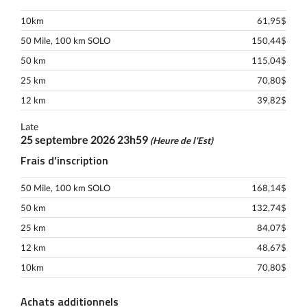
10km
61,95$
50 Mile, 100 km SOLO
150,44$
50 km
115,04$
25 km
70,80$
12 km
39,82$
Late
25 septembre 2026 23h59
(Heure de l'Est)
Frais d’inscription
50 Mile, 100 km SOLO
168,14$
50 km
132,74$
25 km
84,07$
12 km
48,67$
10km
70,80$
Achats additionnels