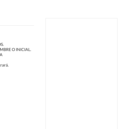
S.
BRE O INICIAL.
TA
trará.