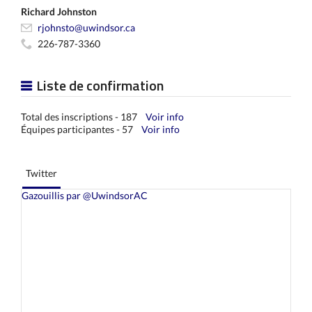
Richard Johnston
rjohnsto@uwindsor.ca
226-787-3360
Liste de confirmation
Total des inscriptions - 187
Voir info
Équipes participantes - 57
Voir info
Twitter
Gazouillis par @UwindsorAC