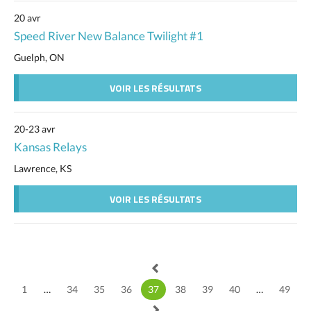
20 avr
Speed River New Balance Twilight #1
Guelph, ON
VOIR LES RÉSULTATS
20-23 avr
Kansas Relays
Lawrence, KS
VOIR LES RÉSULTATS
1
…
34
35
36
37
38
39
40
…
49