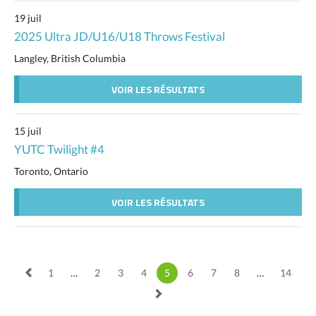
19 juil
2025 Ultra JD/U16/U18 Throws Festival
Langley, British Columbia
VOIR LES RÉSULTATS
15 juil
YUTC Twilight #4
Toronto, Ontario
VOIR LES RÉSULTATS
1
…
2
3
4
5
6
7
8
…
14