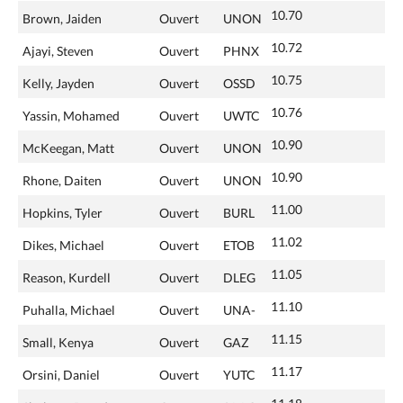
10.70
Brown, Jaiden
Ouvert
UNON
10.72
Ajayi, Steven
Ouvert
PHNX
10.75
Kelly, Jayden
Ouvert
OSSD
10.76
Yassin, Mohamed
Ouvert
UWTC
10.90
McKeegan, Matt
Ouvert
UNON
10.90
Rhone, Daiten
Ouvert
UNON
11.00
Hopkins, Tyler
Ouvert
BURL
11.02
Dikes, Michael
Ouvert
ETOB
11.05
Reason, Kurdell
Ouvert
DLEG
11.10
Puhalla, Michael
Ouvert
UNA-
11.15
Small, Kenya
Ouvert
GAZ
11.17
Orsini, Daniel
Ouvert
YUTC