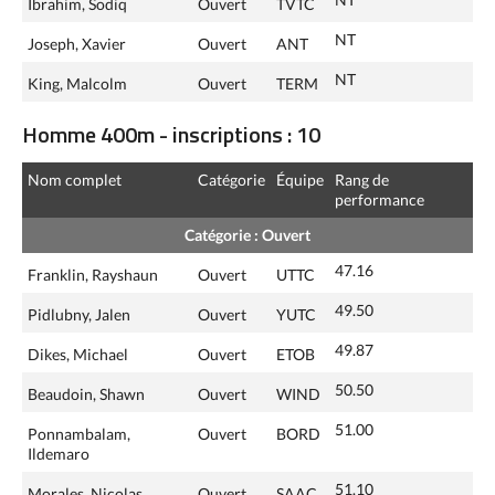
Ibrahim, Sodiq
Ouvert
TVTC
NT
Joseph, Xavier
Ouvert
ANT
NT
King, Malcolm
Ouvert
TERM
Homme 400m - inscriptions : 10
Nom complet
Catégorie
Équipe
Rang de
performance
Catégorie : Ouvert
47.16
Franklin, Rayshaun
Ouvert
UTTC
49.50
Pidlubny, Jalen
Ouvert
YUTC
49.87
Dikes, Michael
Ouvert
ETOB
50.50
Beaudoin, Shawn
Ouvert
WIND
51.00
Ponnambalam,
Ouvert
BORD
Ildemaro
51.10
Morales, Nicolas
Ouvert
SAAC