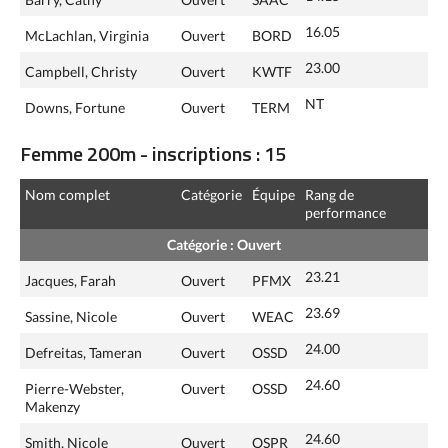
16.05
McLachlan, Virginia
Ouvert
BORD
23.00
Campbell, Christy
Ouvert
KWTF
NT
Downs, Fortune
Ouvert
TERM
Femme 200m - inscriptions : 15
Nom complet
Catégorie
Équipe
Rang de
performance
Catégorie : Ouvert
23.21
Jacques, Farah
Ouvert
PFMX
23.69
Sassine, Nicole
Ouvert
WEAC
24.00
Defreitas, Tameran
Ouvert
OSSD
24.60
Pierre-Webster,
Ouvert
OSSD
Makenzy
24.60
Smith, Nicole
Ouvert
OSPR