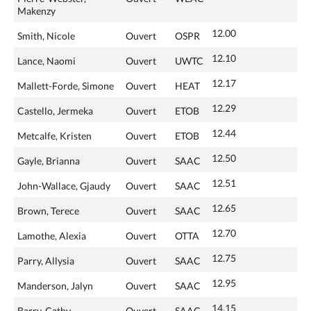
Makenzy
12.00
Smith, Nicole
Ouvert
OSPR
12.10
Lance, Naomi
Ouvert
UWTC
12.17
Mallett-Forde, Simone
Ouvert
HEAT
12.29
Castello, Jermeka
Ouvert
ETOB
12.44
Metcalfe, Kristen
Ouvert
ETOB
12.50
Gayle, Brianna
Ouvert
SAAC
12.51
John-Wallace, Gjaudy
Ouvert
SAAC
12.65
Brown, Terece
Ouvert
SAAC
12.70
Lamothe, Alexia
Ouvert
OTTA
12.75
Parry, Allysia
Ouvert
SAAC
12.95
Manderson, Jalyn
Ouvert
SAAC
14.15
Barry, Cathy
Ouvert
SAAC