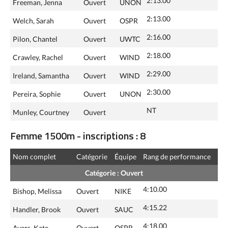
2:13.00
Freeman, Jenna
Ouvert
UNON
2:13.00
Welch, Sarah
Ouvert
OSPR
2:16.00
Pilon, Chantel
Ouvert
UWTC
2:18.00
Crawley, Rachel
Ouvert
WIND
2:29.00
Ireland, Samantha
Ouvert
WIND
2:30.00
Pereira, Sophie
Ouvert
UNON
NT
Munley, Courtney
Ouvert
Femme 1500m - inscriptions : 8
Nom complet
Catégorie
Équipe
Rang de performance
Catégorie : Ouvert
4:10.00
Bishop, Melissa
Ouvert
NIKE
4:15.22
Handler, Brook
Ouvert
SAUC
4:18.00
Ayers, Kate
Ouvert
OSPR