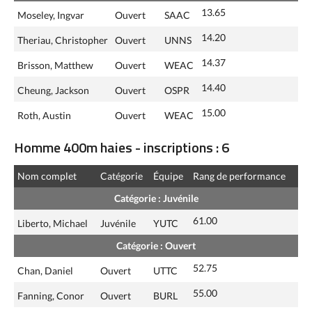
13.65
Moseley, Ingvar
Ouvert
SAAC
14.20
Theriau, Christopher
Ouvert
UNNS
14.37
Brisson, Matthew
Ouvert
WEAC
14.40
Cheung, Jackson
Ouvert
OSPR
15.00
Roth, Austin
Ouvert
WEAC
Homme 400m haies - inscriptions : 6
Nom complet
Catégorie
Équipe
Rang de performance
Catégorie : Juvénile
61.00
Liberto, Michael
Juvénile
YUTC
Catégorie : Ouvert
52.75
Chan, Daniel
Ouvert
UTTC
55.00
Fanning, Conor
Ouvert
BURL