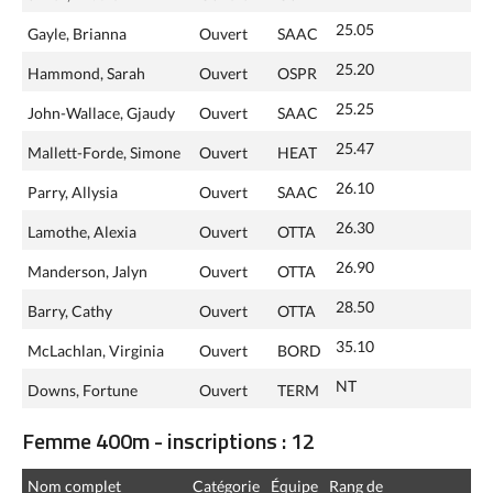
25.05
Gayle, Brianna
Ouvert
SAAC
25.20
Hammond, Sarah
Ouvert
OSPR
25.25
John-Wallace, Gjaudy
Ouvert
SAAC
25.47
Mallett-Forde, Simone
Ouvert
HEAT
26.10
Parry, Allysia
Ouvert
SAAC
26.30
Lamothe, Alexia
Ouvert
OTTA
26.90
Manderson, Jalyn
Ouvert
OTTA
28.50
Barry, Cathy
Ouvert
OTTA
35.10
McLachlan, Virginia
Ouvert
BORD
NT
Downs, Fortune
Ouvert
TERM
Femme 400m - inscriptions : 12
Nom complet
Catégorie
Équipe
Rang de