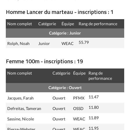
Homme Lancer du marteau - inscriptions : 1
Nom complet
Catégorie
Équipe
Rang de performance
Catégorie : Junior
55.79
Rolph, Noah
Junior
WEAC
Femme 100m - inscriptions : 19
Nom complet
Catégorie
Équipe
Rang de
performance
Catégorie : Ouvert
11.47
Jacques, Farah
Ouvert
PFMX
11.80
Defreitas, Tameran
Ouvert
OSSD
11.89
Sassine, Nicole
Ouvert
WEAC
11.95
Pierre-Webster,
Ouvert
WEAC