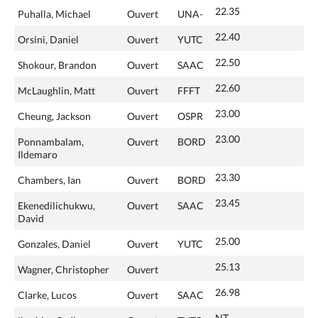
22.35
Puhalla, Michael
Ouvert
UNA-
22.40
Orsini, Daniel
Ouvert
YUTC
22.50
Shokour, Brandon
Ouvert
SAAC
22.60
McLaughlin, Matt
Ouvert
FFFT
23.00
Cheung, Jackson
Ouvert
OSPR
23.00
Ponnambalam,
Ouvert
BORD
Ildemaro
23.30
Chambers, Ian
Ouvert
BORD
23.45
Ekenedilichukwu,
Ouvert
SAAC
David
25.00
Gonzales, Daniel
Ouvert
YUTC
25.13
Wagner, Christopher
Ouvert
26.98
Clarke, Lucos
Ouvert
SAAC
NT