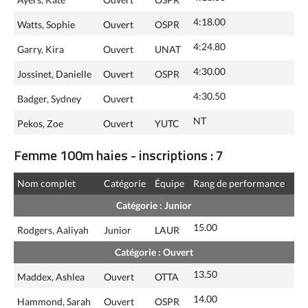
4:18.00
Watts, Sophie
Ouvert
OSPR
4:24.80
Garry, Kira
Ouvert
UNAT
4:30.00
Jossinet, Danielle
Ouvert
OSPR
4:30.50
Badger, Sydney
Ouvert
NT
Pekos, Zoe
Ouvert
YUTC
Femme 100m haies - inscriptions : 7
Nom complet
Catégorie
Équipe
Rang de performance
Catégorie : Junior
15.00
Rodgers, Aaliyah
Junior
LAUR
Catégorie : Ouvert
13.50
Maddex, Ashlea
Ouvert
OTTA
14.00
Hammond, Sarah
Ouvert
OSPR