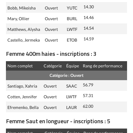
14.30
Bobb, Mikeisha
Ouvert
YUTC
14.46
Mary, Ollier
Ouvert
BURL
14.54
Matthews, Alysha
Ouvert
LWTF
14.59
Castello, Jermeka
Ouvert
ETOB
Femme 400m haies - inscriptions : 3
Nom complet
Catégorie
Équipe
Rang de performance
Catégorie : Ouvert
56.79
Santiago, Xahria
Ouvert
SAAC
57.31
Cotten, Jennifer
Ouvert
LWTF
62.00
Efremenko, Bella
Ouvert
LAUR
Femme Saut en longueur - inscriptions : 5