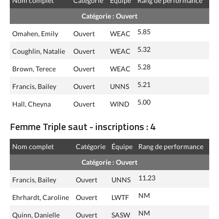
Nom complet
Catégorie
Équipe
Rang de performance
Catégorie : Ouvert
5.85
Omahen, Emily
Ouvert
WEAC
5.32
Coughlin, Natalie
Ouvert
WEAC
5.28
Brown, Terece
Ouvert
WEAC
5.21
Francis, Bailey
Ouvert
UNNS
5.00
Hall, Cheyna
Ouvert
WIND
Femme Triple saut - inscriptions : 4
Nom complet
Catégorie
Équipe
Rang de performance
Catégorie : Ouvert
11.23
Francis, Bailey
Ouvert
UNNS
NM
Ehrhardt, Caroline
Ouvert
LWTF
NM
Quinn, Danielle
Ouvert
SASW