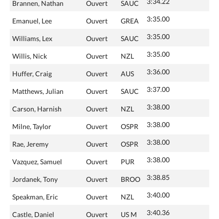
3:34.22
Brannen, Nathan
Ouvert
SAUC
3:35.00
Emanuel, Lee
Ouvert
GREA
3:35.00
Williams, Lex
Ouvert
SAUC
3:35.00
Willis, Nick
Ouvert
NZL
3:36.00
Huffer, Craig
Ouvert
AUS
3:37.00
Matthews, Julian
Ouvert
SAUC
3:38.00
Carson, Harnish
Ouvert
NZL
3:38.00
Milne, Taylor
Ouvert
OSPR
3:38.00
Rae, Jeremy
Ouvert
OSPR
3:38.00
Vazquez, Samuel
Ouvert
PUR
3:38.85
Jordanek, Tony
Ouvert
BROO
3:40.00
Speakman, Eric
Ouvert
NZL
3:40.36
Castle, Daniel
Ouvert
US M