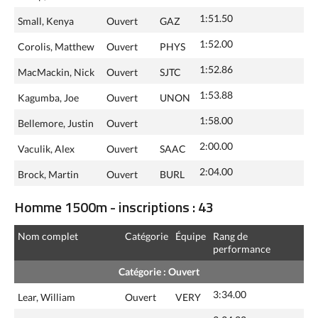
1:51.50
Small, Kenya
Ouvert
GAZ
1:52.00
Corolis, Matthew
Ouvert
PHYS
1:52.86
MacMackin, Nick
Ouvert
SJTC
1:53.88
Kagumba, Joe
Ouvert
UNON
1:58.00
Bellemore, Justin
Ouvert
2:00.00
Vaculik, Alex
Ouvert
SAAC
2:04.00
Brock, Martin
Ouvert
BURL
Homme 1500m - inscriptions : 43
Nom complet
Catégorie
Équipe
Rang de
performance
Catégorie : Ouvert
3:34.00
Lear, William
Ouvert
VERY