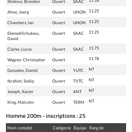
11.18
Shokour, Brandon
Ouvert
SAAC
11.25
Ahne, Joerg
Ouvert
UNON
11.25
Chambers, Ian
Ouvert
UNON
11.25
Ekenedilichukwu,
Ouvert
SAAC
David
11.75
Clarke, Lucos
Ouvert
SAAC
11.78
Wagner, Christopher
Ouvert
NT
Gonzales, Daniel
Ouvert
YUTC
NT
Ibrahim, Sodiq
Ouvert
TVTC
NT
Joseph, Xavier
Ouvert
ANT
NT
King, Malcolm
Ouvert
TERM
Homme 200m - inscriptions : 25
Nom complet
Catégorie
Équipe
Rang de