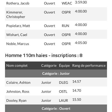
3:59.00
Rothera, Jacob
Ouvert
WEAC
4:00.00
Kimmerer,
Ouvert
OSPR
Christopher
4:00.00
Popielarz, Matt
Ouvert
RUN
4:00.00
Wishart, Cael
Ouvert
OSPR
4:05.00
Noble, Marcus
Ouvert
OSPR
Homme 110m haies - inscriptions : 8
Nom complet
Catégorie
Équipe
Rang de performance
Catégorie : Junior
14.57
Colaire, Ashton
Junior
DLEG
14.70
Johnston, Ross
Junior
OSTL
15.50
Dooley, Ryan
Junior
LAUR
Catégorie : Ouvert