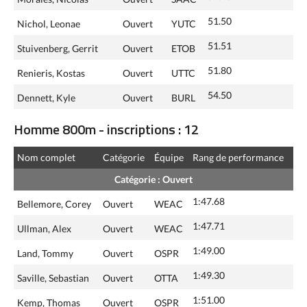
51.50
Nichol, Leonae
Ouvert
YUTC
51.51
Stuivenberg, Gerrit
Ouvert
ETOB
51.80
Renieris, Kostas
Ouvert
UTTC
54.50
Dennett, Kyle
Ouvert
BURL
Homme 800m - inscriptions : 12
Nom complet
Catégorie
Équipe
Rang de performance
Catégorie : Ouvert
1:47.68
Bellemore, Corey
Ouvert
WEAC
1:47.71
Ullman, Alex
Ouvert
WEAC
1:49.00
Land, Tommy
Ouvert
OSPR
1:49.30
Saville, Sebastian
Ouvert
OTTA
1:51.00
Kemp, Thomas
Ouvert
OSPR