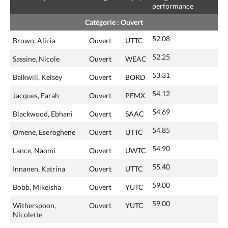
performance
Catégorie : Ouvert
52.08
Brown, Alicia
Ouvert
UTTC
52.25
Sassine, Nicole
Ouvert
WEAC
53.31
Balkwill, Kelsey
Ouvert
BORD
54.12
Jacques, Farah
Ouvert
PFMX
54.69
Blackwood, Ebhani
Ouvert
SAAC
54.85
Omene, Eseroghene
Ouvert
UTTC
54.90
Lance, Naomi
Ouvert
UWTC
55.40
Innanen, Katrina
Ouvert
UTTC
59.00
Bobb, Mikeisha
Ouvert
YUTC
59.00
Witherspoon,
Ouvert
YUTC
Nicolette