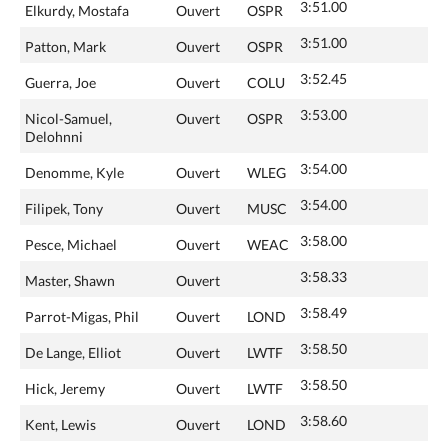
3:51.00
Elkurdy, Mostafa
Ouvert
OSPR
3:51.00
Patton, Mark
Ouvert
OSPR
3:52.45
Guerra, Joe
Ouvert
COLU
3:53.00
Nicol-Samuel,
Ouvert
OSPR
Delohnni
3:54.00
Denomme, Kyle
Ouvert
WLEG
3:54.00
Filipek, Tony
Ouvert
MUSC
3:58.00
Pesce, Michael
Ouvert
WEAC
3:58.33
Master, Shawn
Ouvert
3:58.49
Parrot-Migas, Phil
Ouvert
LOND
3:58.50
De Lange, Elliot
Ouvert
LWTF
3:58.50
Hick, Jeremy
Ouvert
LWTF
3:58.60
Kent, Lewis
Ouvert
LOND