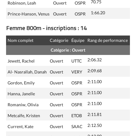
70.75
Robinson, Leah
Ouvert
OSPR
1:66.20
Prince-Hanson, Venus
Ouvert
OSPR
Femme 800m - inscriptions : 14
Nom complet
Catégorie
Équipe
Rang de performance
Catégorie : Ouvert
2:06.32
Jewett, Rachel
Ouvert
UTTC
2:09.68
Al- Nasrallah, Danah
Ouvert
VERY
2:11.00
Gordon, Emily
Ouvert
OSPR
2:11.00
Hanna, Janelle
Ouvert
OSPR
2:11.00
Romaniw, Olivia
Ouvert
OSPR
2:11.81
Metcalfe, Kristen
Ouvert
ETOB
2:12.50
Current, Kate
Ouvert
SAAC