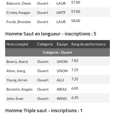
57.00
Babcock, Owen
Ouvert
LAUR
57.00
Croley, Keagan
Ouvert
LWTF
58.00
Forde, Brendan
Ouvert
LAUR
Homme Saut en longueur - inscriptions : 5
Nom complet
Catégorie
Équipe
Rang de performance
Catégorie : Ouvert
7.82
Bowry, Jharyl
Ouvert
UNON
7.25
Ahne, Joerg
Ouvert
UNON
7.25
Young, Arren
Ouvert
ALLI
6.85
Bortolin, Angelo
Ouvert
WEAC
6.35
John, Evan
Ouvert
WIND
Homme Triple saut - inscriptions : 1