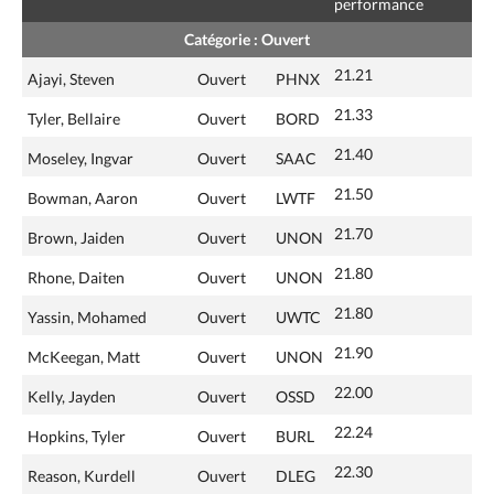
performance
Catégorie : Ouvert
21.21
Ajayi, Steven
Ouvert
PHNX
21.33
Tyler, Bellaire
Ouvert
BORD
21.40
Moseley, Ingvar
Ouvert
SAAC
21.50
Bowman, Aaron
Ouvert
LWTF
21.70
Brown, Jaiden
Ouvert
UNON
21.80
Rhone, Daiten
Ouvert
UNON
21.80
Yassin, Mohamed
Ouvert
UWTC
21.90
McKeegan, Matt
Ouvert
UNON
22.00
Kelly, Jayden
Ouvert
OSSD
22.24
Hopkins, Tyler
Ouvert
BURL
22.30
Reason, Kurdell
Ouvert
DLEG