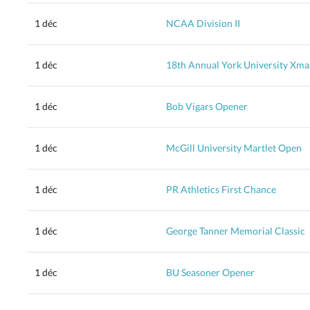
1 déc
NCAA Division II
1 déc
18th Annual York University Xm
1 déc
Bob Vigars Opener
1 déc
McGill University Martlet Open
1 déc
PR Athletics First Chance
1 déc
George Tanner Memorial Classic
1 déc
BU Seasoner Opener