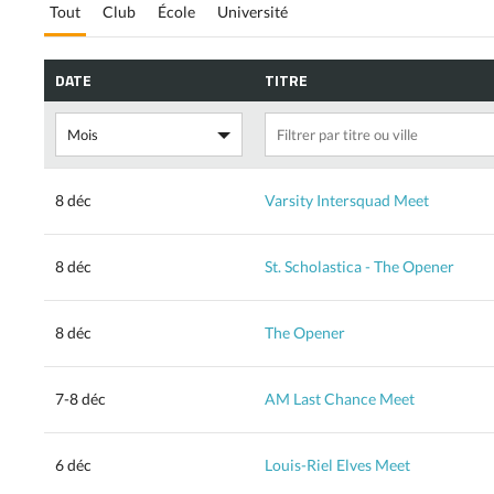
Tout
Club
École
Université
DATE
TITRE
8 déc
Varsity Intersquad Meet
8 déc
St. Scholastica - The Opener
8 déc
The Opener
7-8 déc
AM Last Chance Meet
6 déc
Louis-Riel Elves Meet