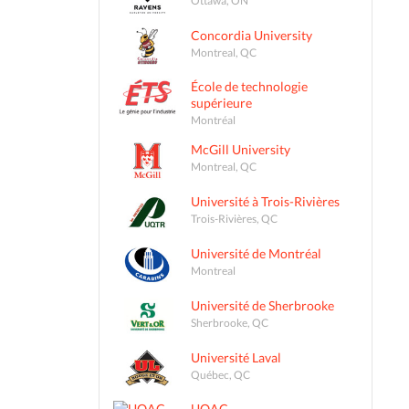
Concordia University
Montreal, QC
École de technologie
supérieure
Montréal
McGill University
Montreal, QC
Université à Trois-Rivières
Trois-Rivières, QC
Université de Montréal
Montreal
Université de Sherbrooke
Sherbrooke, QC
Université Laval
Québec, QC
UQAC