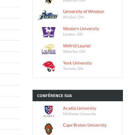
University of Windsor
Windsor, ON
Western University
London, ON
Wilfrid Laurier
Waterloo, ON
York University
Toronto, ON
CONFÉRENCE
SUA
Acadia University
McMaster University
Cape Breton University