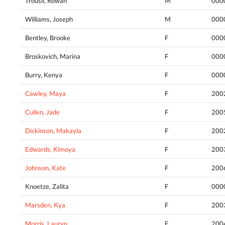
Trousil, Rowan
M
000
Williams, Joseph
M
000
Bentley, Brooke
F
000
Broskovich, Marina
F
000
Burry, Kenya
F
000
Cawley, Maya
F
200
Cullen, Jade
F
200
Dickinson, Makayla
F
200
Edwards, Kimoya
F
200
Johnson, Kate
F
200
Knoetze, Zalita
F
000
Marsden, Kya
F
200
Morris, Lauryn
F
200