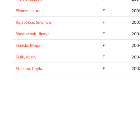
Pizarro, Laura
F
200
Rajapakse, Suwinya
F
200
Shomachuk, Jinaye
F
200
Skulski, Megan
F
200
Sluik, Avery
F
200
Stimson, Cayla
F
200