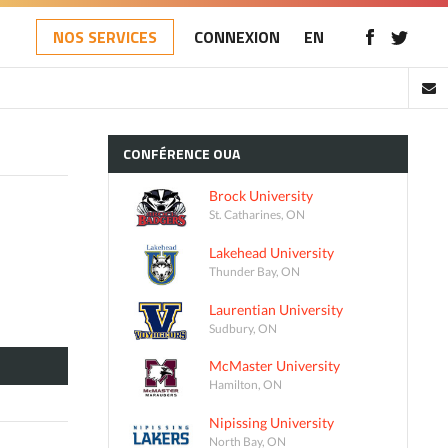
NOS SERVICES
CONNEXION
EN
CONFÉRENCE
OUA
Brock University
St. Catharines, ON
Lakehead University
Thunder Bay, ON
Laurentian University
Sudbury, ON
McMaster University
Hamilton, ON
Nipissing University
North Bay, ON