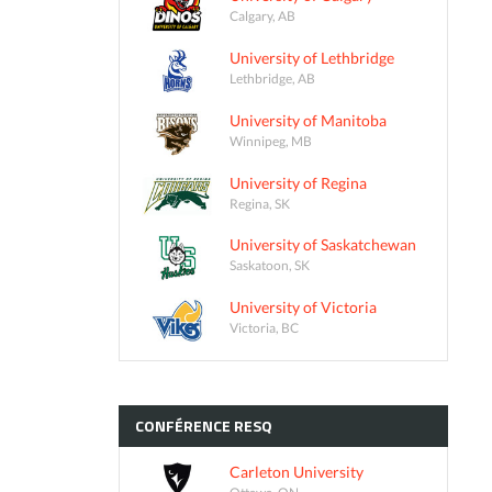
Calgary, AB
University of Lethbridge
Lethbridge, AB
University of Manitoba
Winnipeg, MB
University of Regina
Regina, SK
University of Saskatchewan
Saskatoon, SK
University of Victoria
Victoria, BC
CONFÉRENCE
RESQ
Carleton University
Ottawa, ON