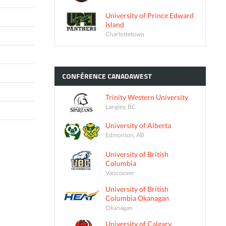
University of Prince Edward
Island
Charlottetown
CONFÉRENCE
CANADAWEST
Trinity Western University
Langley, BC
University of Alberta
Edmonton, AB
University of British
Columbia
Vancouver
University of British
Columbia Okanagan
Okanagan
University of Calgary