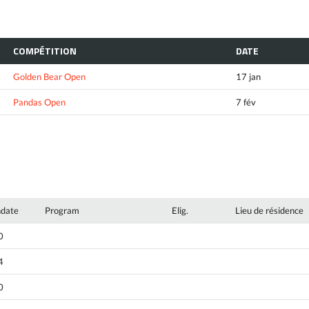
COMPÉTITION
DATE
Golden Bear Open
17 jan
Pandas Open
7 fév
hdate
Program
Elig.
Lieu de résidence
0
4
0