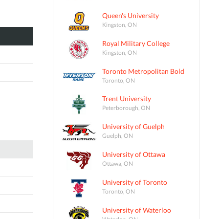
Queen's University
Kingston, ON
Royal Military College
Kingston, ON
Toronto Metropolitan Bold
Toronto, ON
Trent University
Peterborough, ON
University of Guelph
Guelph, ON
University of Ottawa
Ottawa, ON
University of Toronto
Toronto, ON
University of Waterloo
Waterloo, ON