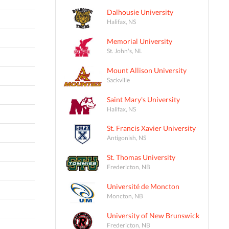
Dalhousie University
Halifax, NS
Memorial University
St. John's, NL
Mount Allison University
Sackville
Saint Mary's University
Halifax, NS
St. Francis Xavier University
Antigonish, NS
St. Thomas University
Fredericton, NB
Université de Moncton
Moncton, NB
University of New Brunswick
Fredericton, NB