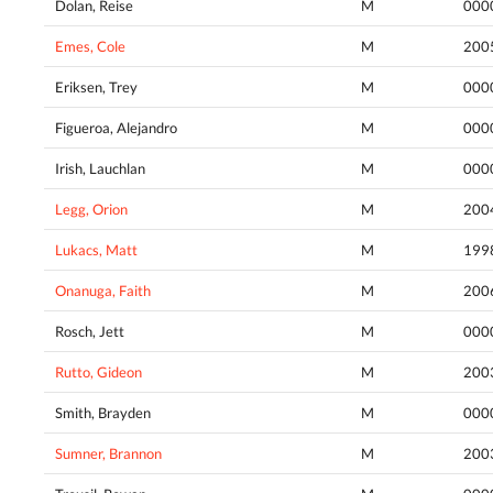
Dolan, Reise
M
000
Emes, Cole
M
200
Eriksen, Trey
M
000
Figueroa, Alejandro
M
000
Irish, Lauchlan
M
000
Legg, Orion
M
200
Lukacs, Matt
M
199
Onanuga, Faith
M
200
Rosch, Jett
M
000
Rutto, Gideon
M
200
Smith, Brayden
M
000
Sumner, Brannon
M
200