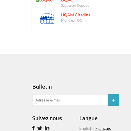
Saguenay, Québec
UQÀM Citadins
Montreal, QC
Bulletin
Suivez nous
Langue
English
|
Français