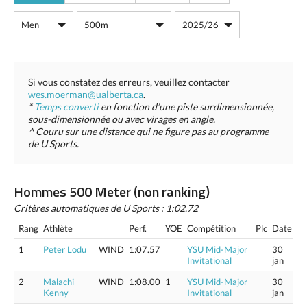
Si vous constatez des erreurs, veuillez contacter
wes.moerman@ualberta.ca
.
*
Temps converti
en fonction d’une piste surdimensionnée,
sous-dimensionnée ou avec virages en angle.
^ Couru sur une distance qui ne figure pas au programme
de U Sports.
Hommes 500 Meter (non ranking)
Critères automatiques de U Sports : 1:02.72
Rang
Athlète
Perf.
YOE
Compétition
Plc
Date
1
Peter Lodu
WIND
1:07.57
YSU Mid-Major
30
Invitational
jan
2
Malachi
WIND
1:08.00
1
YSU Mid-Major
30
Kenny
Invitational
jan