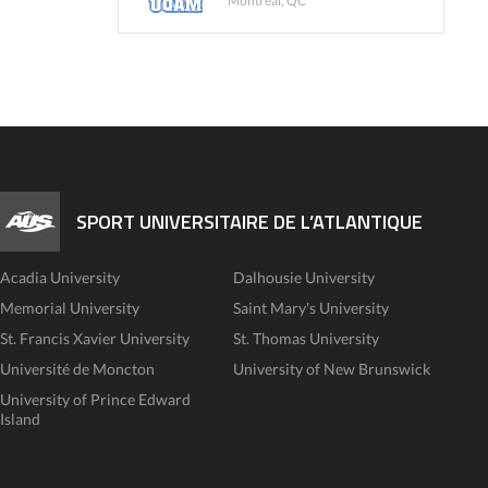
Montreal, QC
SPORT UNIVERSITAIRE DE L’ATLANTIQUE
Acadia University
Dalhousie University
Memorial University
Saint Mary's University
St. Francis Xavier University
St. Thomas University
Université de Moncton
University of New Brunswick
University of Prince Edward
Island