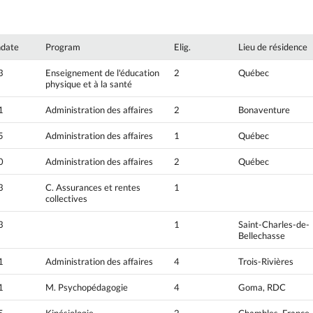
hdate
Program
Elig.
Lieu de résidence
3
Enseignement de l'éducation
2
Québec
physique et à la santé
1
Administration des affaires
2
Bonaventure
5
Administration des affaires
1
Québec
0
Administration des affaires
2
Québec
3
C. Assurances et rentes
1
collectives
3
1
Saint-Charles-de-
Bellechasse
1
Administration des affaires
4
Trois-Rivières
1
M. Psychopédagogie
4
Goma, RDC
5
Kinésiologie
2
Chambles, France