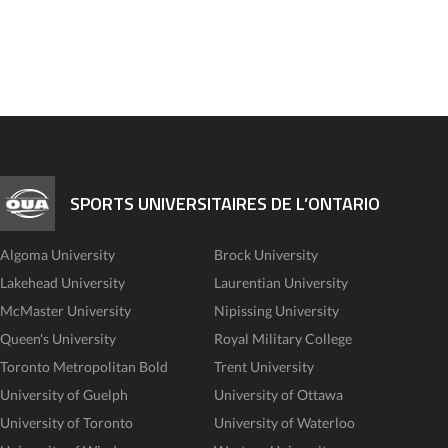
SPORTS UNIVERSITAIRES DE L’ONTARIO
Algoma University
Brock University
Lakehead University
Laurentian University
McMaster University
Nipissing University
Queen's University
Royal Military College
Toronto Metropolitan Bold
Trent University
University of Guelph
University of Ottawa
University of Toronto
University of Waterloo