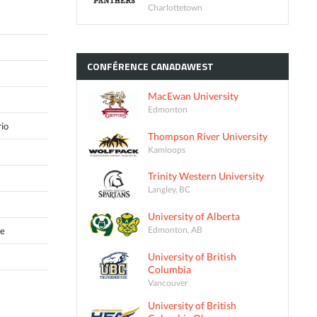
Charlottetown
CONFÉRENCE
CANADAWEST
MacEwan University
Edmonton
io
Thompson River University
Kamloops
Trinity Western University
Langley, BC
University of Alberta
Edmonton, AB
ue
University of British
Columbia
Vancouver
University of British