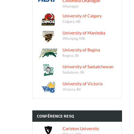
Columbia Okanagan
Okanagan
University of Calgary
Calgary, AB
University of Manitoba
Winnipeg, MB
University of Regina
Regina, SK
University of Saskatchewan
Saskatoon, SK
University of Victoria
Victoria, BC
CONFÉRENCE
RESQ
Carleton University
Ottawa, ON