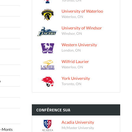
University of Waterloo
Waterloo, ON
University of Windsor
Windsor, ON
Western University
London, ON
Wilfrid Laurier
Waterloo, ON
York University
o
Toronto, ON
CONFÉRENCE
SUA
Acadia University
McMaster University
s-Monts