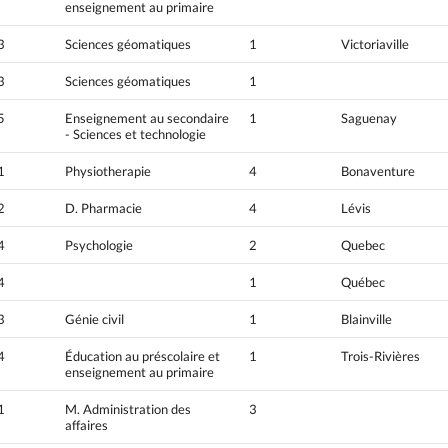
enseignement au primaire
3
Sciences géomatiques
1
Victoriaville
3
Sciences géomatiques
1
5
Enseignement au secondaire
1
Saguenay
- Sciences et technologie
1
Physiotherapie
4
Bonaventure
2
D. Pharmacie
4
Lévis
4
Psychologie
2
Quebec
4
1
Québec
3
Génie civil
1
Blainville
4
Éducation au préscolaire et
1
Trois-Rivières
enseignement au primaire
1
M. Administration des
3
affaires