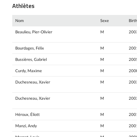
Athlètes
Nom
Sexe
Birt
Beaulieu, Pier-Olivier
M
200
Bourdages, Félix
M
200
Bussières, Gabriel
M
200
Curdy, Maxime
M
200
Duchesneau, Xavier
M
200
Duchesneau, Xavier
M
200
Héroux, Éliott
M
200
Manzi, Andy
M
200
Margot, Louis
M
200