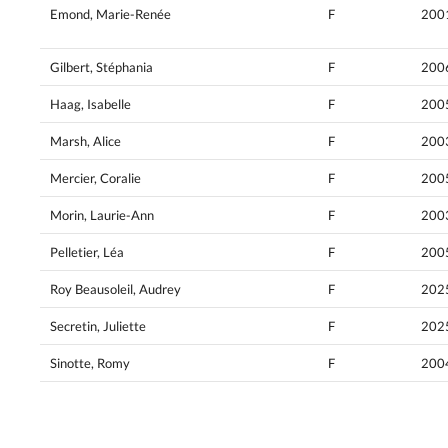
Emond, Marie-Renée
F
200
Gilbert, Stéphania
F
200
Haag, Isabelle
F
200
Marsh, Alice
F
200
Mercier, Coralie
F
200
Morin, Laurie-Ann
F
200
Pelletier, Léa
F
200
Roy Beausoleil, Audrey
F
202
Secretin, Juliette
F
202
Sinotte, Romy
F
200