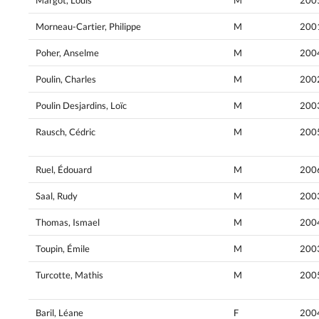
Morneau-Cartier, Philippe
M
200
Poher, Anselme
M
200
Poulin, Charles
M
200
Poulin Desjardins, Loïc
M
200
Rausch, Cédric
M
200
Ruel, Édouard
M
200
Saal, Rudy
M
200
Thomas, Ismael
M
200
Toupin, Émile
M
200
Turcotte, Mathis
M
200
Baril, Léane
F
200