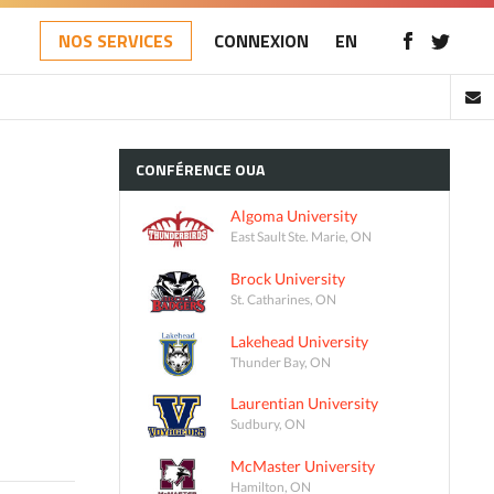
NOS SERVICES
CONNEXION
EN
CONFÉRENCE
OUA
Algoma University
East Sault Ste. Marie, ON
Brock University
St. Catharines, ON
Lakehead University
Thunder Bay, ON
Laurentian University
Sudbury, ON
McMaster University
Hamilton, ON