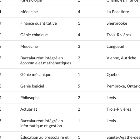
1
Médecine
4
La Pocatière
4
Finance quantitative
1
Sherbrooke
2
Génie chimique
4
Trois-Rivières
3
Médecine
3
Longueuil
5
Baccalauréat intégré en
2
Vienne, Autriche
économie et mathématiques
6
Génie mécanique
1
Québec
3
Génie logiciel
5
Pembroke, Ontari
4
Philosophie
2
Lévis
3
Actuariat
2
Trois-Rivières
5
Baccalauréat intégré en
1
Lévis
informatique et gestion
4
Éducation au préscolaire et
1
Sainte-Agathe-de