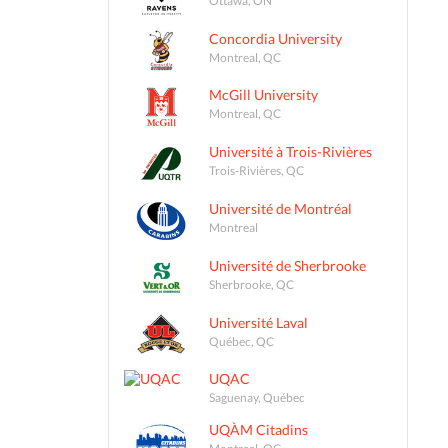
Concordia University
Montreal, QC
McGill University
Montreal, QC
Université à Trois-Rivières
Trois-Rivières, QC
Université de Montréal
Montreal
Université de Sherbrooke
Sherbrooke, QC
Université Laval
Québec, QC
UQAC
Saguenay, Québec
UQÀM Citadins