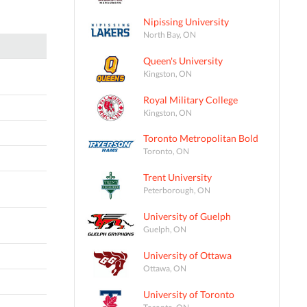
Nipissing University
North Bay, ON
Queen's University
Kingston, ON
Royal Military College
Kingston, ON
Toronto Metropolitan Bold
Toronto, ON
Trent University
Peterborough, ON
University of Guelph
Guelph, ON
University of Ottawa
Ottawa, ON
University of Toronto
Toronto, ON