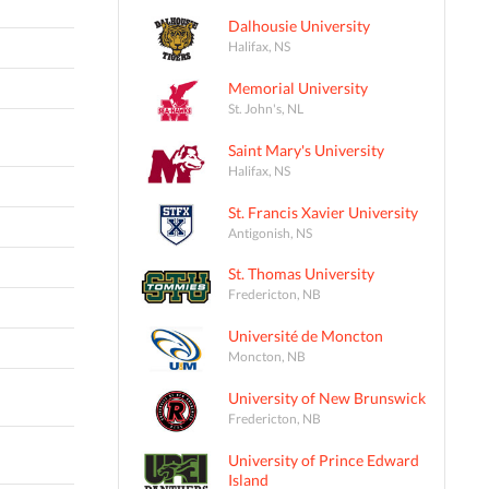
Dalhousie University
Halifax, NS
Memorial University
St. John's, NL
Saint Mary's University
Halifax, NS
St. Francis Xavier University
Antigonish, NS
St. Thomas University
Fredericton, NB
Université de Moncton
Moncton, NB
University of New Brunswick
Fredericton, NB
University of Prince Edward
Island