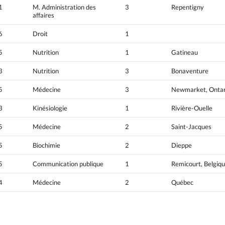
1
M. Administration des
3
Repentigny
affaires
6
Droit
1
5
Nutrition
1
Gatineau
3
Nutrition
3
Bonaventure
5
Médecine
3
Newmarket, Ontar
3
Kinésiologie
1
Rivière-Ouelle
5
Médecine
2
Saint-Jacques
5
Biochimie
2
Dieppe
5
Communication publique
1
Remicourt, Belgiq
4
Médecine
2
Québec