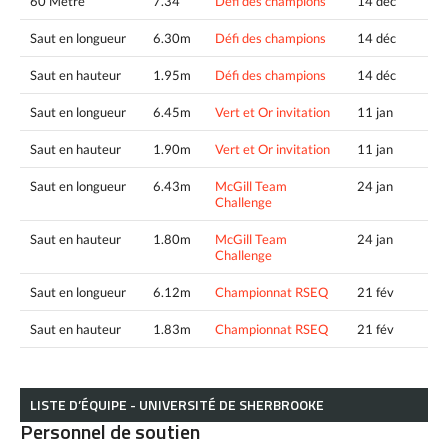
60 Metre
7.34
Défi des champions
14 déc
Saut en longueur
6.30m
Défi des champions
14 déc
Saut en hauteur
1.95m
Défi des champions
14 déc
Saut en longueur
6.45m
Vert et Or invitation
11 jan
Saut en hauteur
1.90m
Vert et Or invitation
11 jan
Saut en longueur
6.43m
McGill Team
24 jan
Challenge
Saut en hauteur
1.80m
McGill Team
24 jan
Challenge
Saut en longueur
6.12m
Championnat RSEQ
21 fév
Saut en hauteur
1.83m
Championnat RSEQ
21 fév
LISTE D’ÉQUIPE - UNIVERSITÉ DE SHERBROOKE
Personnel de soutien