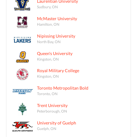
Laurentian University
Sudbury, ON
McMaster University
Hamilton, ON
Nipissing University
North Bay, ON
Queen's University
Kingston, ON
Royal Military College
Kingston, ON
Toronto Metropolitan Bold
Toronto, ON
Trent University
Peterborough, ON
University of Guelph
Guelph, ON