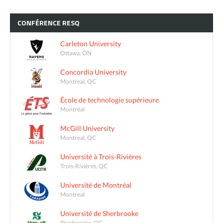
CONFÉRENCE
RESQ
Carleton University
Ottawa, ON
Concordia University
Montreal, QC
École de technologie supérieure
Montréal
McGill University
Montreal, QC
Université à Trois-Rivières
Trois-Rivières, QC
Université de Montréal
Montreal
Université de Sherbrooke
Sherbrooke, QC