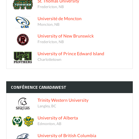
St. Thomas University
Fredericton, NB
Université de Moncton
Moncton, NB
University of New Brunswick
Fredericton, NB
University of Prince Edward Island
Charlottetown
CONFÉRENCE
CANADAWEST
Trinity Western University
Langley, BC
University of Alberta
Edmonton, AB
University of British Columbia