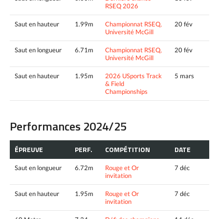
RSEQ 2026
Saut en hauteur
1.99m
Championnat RSEQ,
20 fév
Université McGill
Saut en longueur
6.71m
Championnat RSEQ,
20 fév
Université McGill
Saut en hauteur
1.95m
2026 USports Track
5 mars
& Field
Championships
Performances 2024/25
ÉPREUVE
PERF.
COMPÉTITION
DATE
Saut en longueur
6.72m
Rouge et Or
7 déc
invitation
Saut en hauteur
1.95m
Rouge et Or
7 déc
invitation