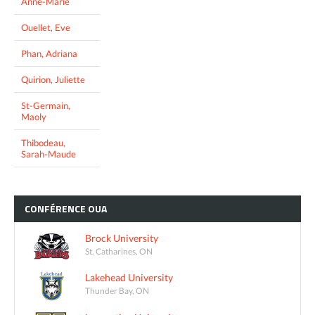
Anne-Marie
Ouellet, Eve
Phan, Adriana
Quirion, Juliette
St-Germain,
Maoly
Thibodeau,
Sarah-Maude
CONFÉRENCE
OUA
Brock University
St. Catharines, ON
Lakehead University
Thunder Bay, ON