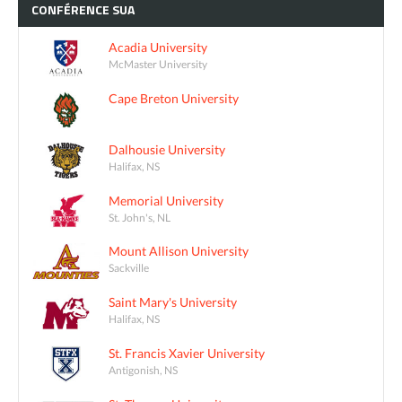
CONFÉRENCE
SUA
Acadia University
McMaster University
Cape Breton University
Dalhousie University
Halifax, NS
Memorial University
St. John's, NL
Mount Allison University
Sackville
Saint Mary's University
Halifax, NS
St. Francis Xavier University
Antigonish, NS