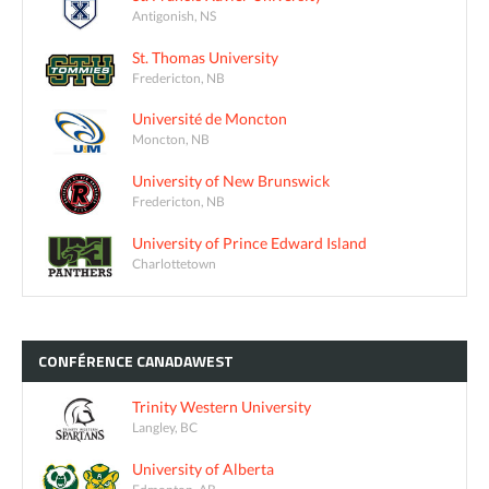
Antigonish, NS
St. Thomas University
Fredericton, NB
Université de Moncton
Moncton, NB
University of New Brunswick
Fredericton, NB
University of Prince Edward Island
Charlottetown
CONFÉRENCE
CANADAWEST
Trinity Western University
Langley, BC
University of Alberta
Edmonton, AB