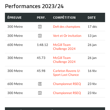
Performances 2023/24
ÉPREUVE
PERF.
COMPÉTITION
DATE
300 Metre
Defi des champions
17 déc
46.07*
300 Metre
Vert et Or invitation
13 jan
45.66*
600 Metre
1:48.12
McGill Team
26 jan
Challenge 2024
300 Metre
45.73
McGill Team
26 jan
Challenge 2024
300 Metre
45.98
Carleton Ravens U-
16 fév
Sport Last Chance
600 Metre
Championnat RSEQ
23 fév
1:46.62*
300 Metre
Championnat RSEQ
23 fév
45.36*