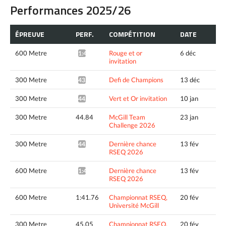
Performances 2025/26
ÉPREUVE
PERF.
COMPÉTITION
DATE
600 Metre
Rouge et or
6 déc
1:41.95*
invitation
300 Metre
Defi de Champions
13 déc
43.98*
300 Metre
Vert et Or invitation
10 jan
44.24*
300 Metre
44.84
McGill Team
23 jan
Challenge 2026
300 Metre
Dernière chance
13 fév
44.30*
RSEQ 2026
600 Metre
Dernière chance
13 fév
1:40.70*
RSEQ 2026
600 Metre
1:41.76
Championnat RSEQ,
20 fév
Université McGill
300 Metre
45.05
Championnat RSEQ,
20 fév