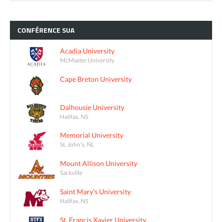
CONFÉRENCE
SUA
Acadia University
McMaster University
Cape Breton University
Dalhousie University
Halifax, NS
Memorial University
St. John's, NL
Mount Allison University
Sackville
Saint Mary's University
Halifax, NS
St. Francis Xavier University