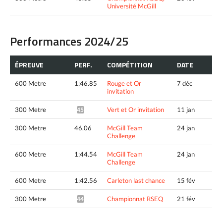
Université McGill
Performances 2024/25
ÉPREUVE
PERF.
COMPÉTITION
DATE
600 Metre
1:46.85
Rouge et Or
7 déc
invitation
300 Metre
Vert et Or invitation
11 jan
45.48*
300 Metre
46.06
McGill Team
24 jan
Challenge
600 Metre
1:44.54
McGill Team
24 jan
Challenge
600 Metre
1:42.56
Carleton last chance
15 fév
300 Metre
Championnat RSEQ
21 fév
44.71*