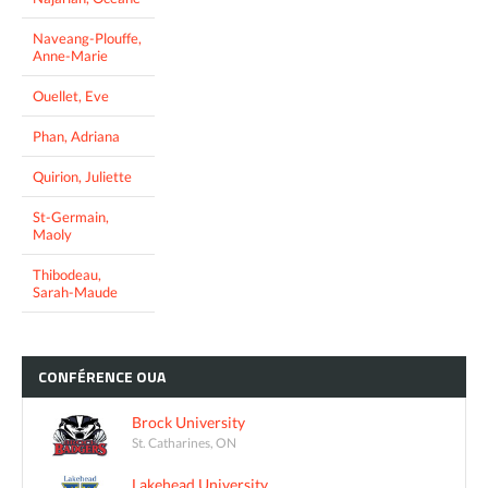
Naveang-Plouffe,
Anne-Marie
Ouellet, Eve
Phan, Adriana
Quirion, Juliette
St-Germain,
Maoly
Thibodeau,
Sarah-Maude
CONFÉRENCE
OUA
Brock University
St. Catharines, ON
Lakehead University