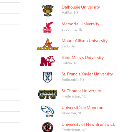
Dalhousie University
Halifax, NS
Memorial University
St. John's, NL
Mount Allison University
Sackville
Saint Mary's University
Halifax, NS
St. Francis Xavier University
Antigonish, NS
St. Thomas University
Fredericton, NB
Université de Moncton
Moncton, NB
University of New Brunswick
Fredericton, NB