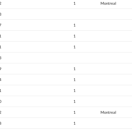
2
1
Montreal
3
7
1
1
1
1
1
3
9
1
4
1
1
1
0
1
2
1
Montreal
8
1