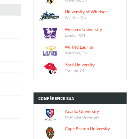
University of Windsor
Windsor, ON
Western University
London, ON
Wilfrid Laurier
Waterloo, ON
York University
Toronto, ON
CONFÉRENCE
SUA
Acadia University
McMaster University
Cape Breton University