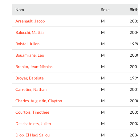
Nom
Sexe
Birt
Arsenault, Jacob
M
200
Balocchi, Mattia
M
200
Boistel, Julien
M
199
Bouamrane, Léo
M
200
Brenko, Jean-Nicolas
M
200
Broyer, Baptiste
M
199
Carretier, Nathan
M
200
Charles-Augustin, Clayton
M
200
Courtois, Timothée
M
200
Deschatelets, Julien
M
200
Diop, El Hadj Saliou
M
200