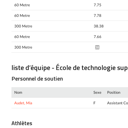
60 Metre
7.75
60 Metre
7.78
300 Metre
38.38
60 Metre
7.66
300 Metre
38.74*
liste d’équipe - École de technologie su
Personnel de soutien
Nom
Sexe
Position
Audet, Mia
F
Assistant C
Athlètes