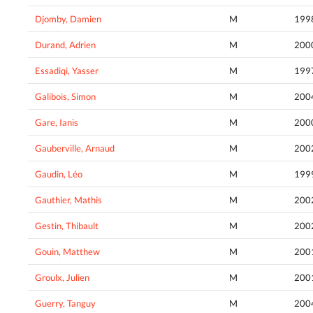
Djomby, Damien
M
199
Durand, Adrien
M
200
Essadiqi, Yasser
M
199
Galibois, Simon
M
200
Gare, Ianis
M
200
Gauberville, Arnaud
M
200
Gaudin, Léo
M
199
Gauthier, Mathis
M
200
Gestin, Thibault
M
200
Gouin, Matthew
M
200
Groulx, Julien
M
200
Guerry, Tanguy
M
200