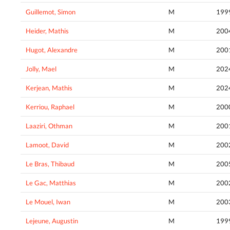
Guillemot, Simon
M
199
Heider, Mathis
M
200
Hugot, Alexandre
M
200
Jolly, Mael
M
202
Kerjean, Mathis
M
202
Kerriou, Raphael
M
200
Laaziri, Othman
M
200
Lamoot, David
M
200
Le Bras, Thibaud
M
200
Le Gac, Matthias
M
200
Le Mouel, Iwan
M
200
Lejeune, Augustin
M
199