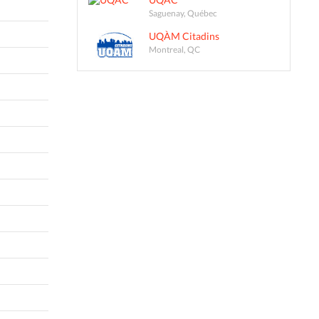
Saguenay, Québec
UQÀM Citadins
Montreal, QC