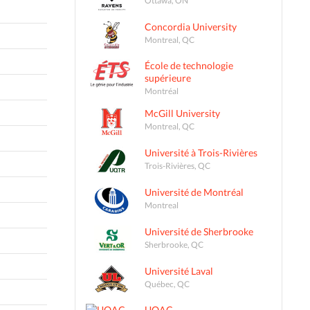
Concordia University
Montreal, QC
École de technologie
supérieure
Montréal
McGill University
Montreal, QC
Université à Trois-Rivières
Trois-Rivières, QC
Université de Montréal
Montreal
Université de Sherbrooke
Sherbrooke, QC
Université Laval
Québec, QC
UQAC