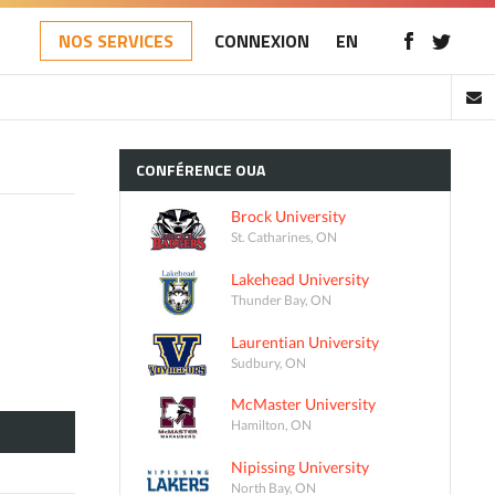
NOS SERVICES
CONNEXION
EN
CONFÉRENCE
OUA
Brock University
St. Catharines, ON
Lakehead University
Thunder Bay, ON
Laurentian University
Sudbury, ON
McMaster University
Hamilton, ON
Nipissing University
North Bay, ON