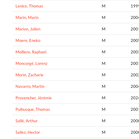
Lenice, Thomas
M
199
Marin, Marin
M
200
Marion, Julien
M
200
Moere, Eneko
M
200
Molliere, Raphael
M
200
Moncorgé, Lorenz
M
200
Morin, Zacharie
M
200
Navarro, Martin
M
200
Provencher, Jérémie
M
202
Puibusque, Thomas
M
200
Sallé, Arthur
M
200
Sallez, Hector
M
200