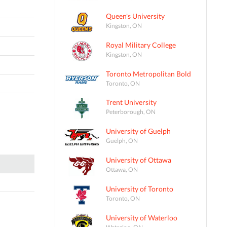
Queen's University
Kingston, ON
Royal Military College
Kingston, ON
Toronto Metropolitan Bold
Toronto, ON
Trent University
Peterborough, ON
University of Guelph
Guelph, ON
University of Ottawa
Ottawa, ON
University of Toronto
Toronto, ON
University of Waterloo
Waterloo, ON