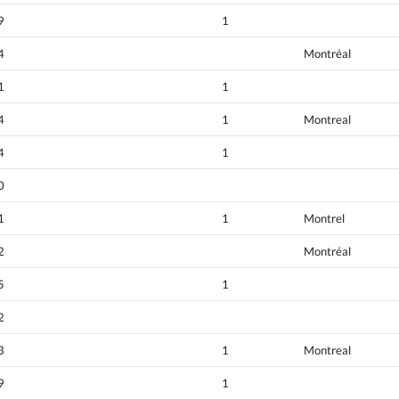
9
1
4
Montréal
1
1
4
1
Montreal
4
1
0
1
1
Montrel
2
Montréal
5
1
2
3
1
Montreal
9
1