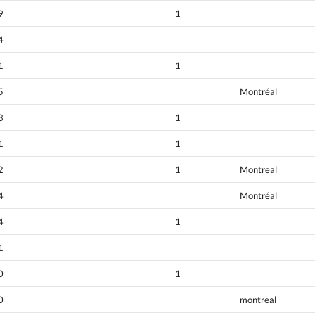
9
1
4
1
1
5
Montréal
3
1
1
1
2
1
Montreal
4
Montréal
4
1
1
0
1
0
montreal