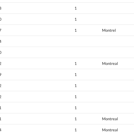
8
1
0
1
7
1
Montrel
4
0
2
1
Montreal
9
1
2
1
2
1
1
1
1
1
Montreal
4
1
Montreal