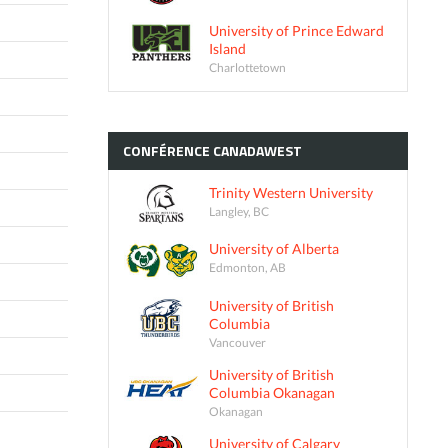
University of Prince Edward
Island
Charlottetown
CONFÉRENCE
CANADAWEST
Trinity Western University
Langley, BC
University of Alberta
Edmonton, AB
University of British
Columbia
Vancouver
University of British
Columbia Okanagan
Okanagan
University of Calgary