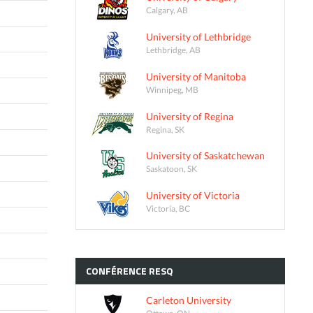
Calgary, AB
University of Lethbridge
Lethbridge, AB
University of Manitoba
Winnipeg, MB
University of Regina
Regina, SK
University of Saskatchewan
Saskatoon, SK
University of Victoria
Victoria, BC
CONFÉRENCE
RESQ
Carleton University
Ottawa, ON