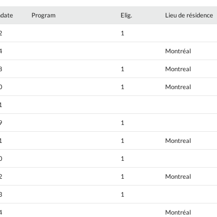
hdate
Program
Elig.
Lieu de résidence
2
1
4
Montréal
8
1
Montreal
0
1
Montreal
1
9
1
1
1
Montreal
0
1
2
1
Montreal
3
1
4
Montréal