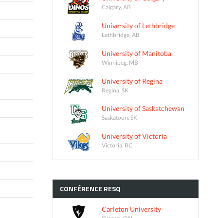
Calgary, AB
University of Lethbridge
Lethbridge, AB
University of Manitoba
Winnipeg, MB
University of Regina
Regina, SK
University of Saskatchewan
Saskatoon, SK
University of Victoria
Victoria, BC
CONFÉRENCE
RESQ
Carleton University
Ottawa, ON