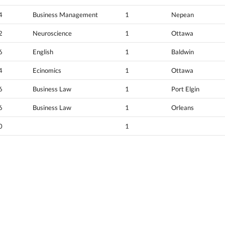
4
Business Management
1
Nepean
2
Neuroscience
1
Ottawa
6
English
1
Baldwin
4
Ecinomics
1
Ottawa
6
Business Law
1
Port Elgin
6
Business Law
1
Orleans
0
1