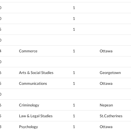
0
1
0
1
5
1
0
4
Commerce
1
Ottawa
0
6
Arts & Social Studies
1
Georgetown
5
Communications
1
Ottawa
0
6
Criminology
1
Nepean
5
Law & Legal Studies
1
St.Catherines
3
Psychology
1
Ottawa