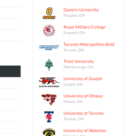
Queen's University
Kingston, ON
Royal Military College
Kingston, ON
Toronto Metropolitan Bold
Toronto, ON
Trent University
Peterborough, ON
University of Guelph
Guelph, ON
University of Ottawa
Ottawa, ON
University of Toronto
Toronto, ON
University of Waterloo
Waterloo, ON