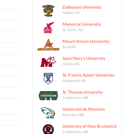
Dalhousie University
Halifax, NS
Memorial University
St. John's, NL
Mount Allison University
Sackville
Saint Mary's University
Halifax, NS
St. Francis Xavier University
Antigonish, NS
St. Thomas University
Fredericton, NB
Université de Moncton
Moncton, NB
University of New Brunswick
Fredericton, NB