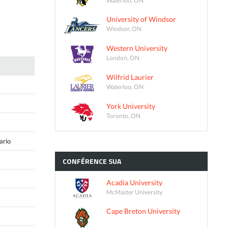
University of Windsor
Windsor, ON
Western University
London, ON
Wilfrid Laurier
Waterloo, ON
York University
Toronto, ON
ario
CONFÉRENCE
SUA
Acadia University
McMaster University
Cape Breton University