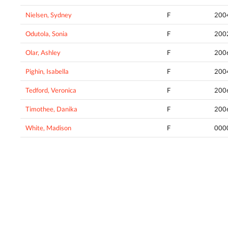
Nielsen, Sydney
F
200
Odutola, Sonia
F
200
Olar, Ashley
F
200
Pighin, Isabella
F
200
Tedford, Veronica
F
200
Timothee, Danika
F
200
White, Madison
F
000