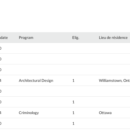
hdate
Program
Elig.
Lieu de résidence
0
0
0
4
Architectural Design
1
Williamstown, Ont
0
0
1
4
Criminology
1
Ottawa
0
1