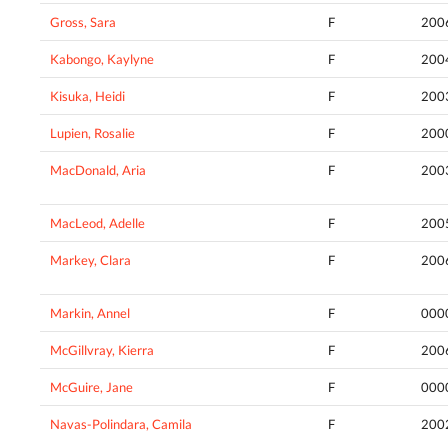
Gross, Sara
F
200
Kabongo, Kaylyne
F
200
Kisuka, Heidi
F
200
Lupien, Rosalie
F
200
MacDonald, Aria
F
200
MacLeod, Adelle
F
200
Markey, Clara
F
200
Markin, Annel
F
000
McGillvray, Kierra
F
200
McGuire, Jane
F
000
Navas-Polindara, Camila
F
200