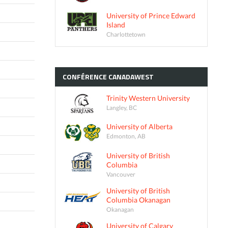
University of Prince Edward
Island
Charlottetown
CONFÉRENCE
CANADAWEST
Trinity Western University
Langley, BC
University of Alberta
Edmonton, AB
University of British
Columbia
Vancouver
University of British
Columbia Okanagan
Okanagan
University of Calgary