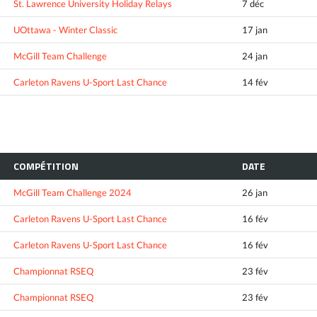
St. Lawrence University Holiday Relays
7 déc
UOttawa - Winter Classic
17 jan
McGill Team Challenge
24 jan
Carleton Ravens U-Sport Last Chance
14 fév
COMPÉTITION
DATE
McGill Team Challenge 2024
26 jan
Carleton Ravens U-Sport Last Chance
16 fév
Carleton Ravens U-Sport Last Chance
16 fév
Championnat RSEQ
23 fév
Championnat RSEQ
23 fév