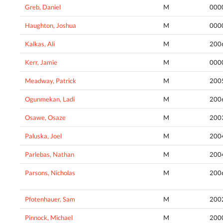
Greb, Daniel
M
000
Haughton, Joshua
M
000
Kalkas, Ali
M
200
Kerr, Jamie
M
000
Meadway, Patrick
M
200
Ogunmekan, Ladi
M
200
Osawe, Osaze
M
200
Paluska, Joel
M
200
Parlebas, Nathan
M
200
Parsons, Nicholas
M
200
Pfotenhauer, Sam
M
200
Pinnock, Michael
M
200