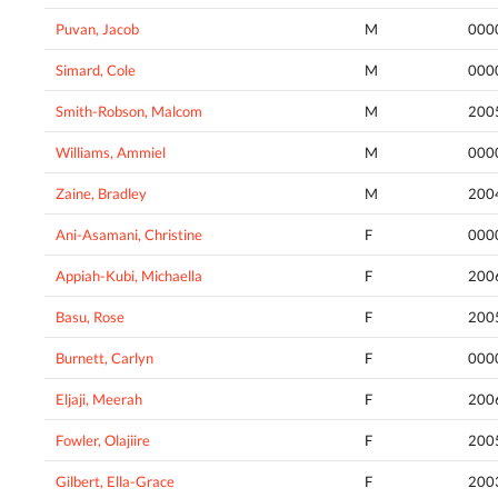
Puvan, Jacob
M
000
Simard, Cole
M
000
Smith-Robson, Malcom
M
200
Williams, Ammiel
M
000
Zaine, Bradley
M
200
Ani-Asamani, Christine
F
000
Appiah-Kubi, Michaella
F
200
Basu, Rose
F
200
Burnett, Carlyn
F
000
Eljaji, Meerah
F
200
Fowler, Olajiire
F
200
Gilbert, Ella-Grace
F
200