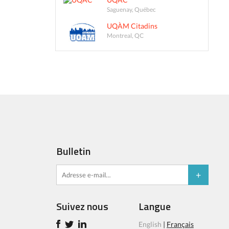
Saguenay, Québec
UQÀM Citadins
Montreal, QC
Bulletin
Suivez nous
Langue
English
|
Français