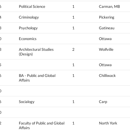
6
Political Science
1
Carman, MB
4
Criminology
1
Pickering
3
Psychology
1
Gatineau
0
Economics
Ottawa
3
Architectural Studies
2
Wolfville
(Design)
5
1
Ottawa
6
BA - Public and Global
1
Chilliwack
Affairs
0
6
Socialogy
1
Carp
0
2
Faculty of Public and Global
1
North York
Affairs