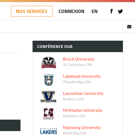
NOS SERVICES
CONNEXION
EN
CONFÉRENCE
OUA
Brock University
St. Catharines, ON
Lakehead University
Thunder Bay, ON
Laurentian University
Sudbury, ON
McMaster University
Hamilton, ON
Nipissing University
North Bay, ON