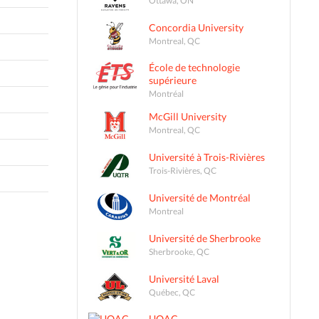
Concordia University
Montreal, QC
École de technologie
supérieure
Montréal
McGill University
Montreal, QC
Université à Trois-Rivières
Trois-Rivières, QC
Université de Montréal
Montreal
Université de Sherbrooke
Sherbrooke, QC
Université Laval
Québec, QC
UQAC