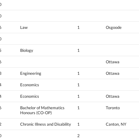
0
0
6
Law
1
Osgoode
0
5
Biology
1
6
Ottawa
3
Engineering
1
Ottawa
4
Economics
1
4
Economics
1
Ottawa
6
Bachelor of Mathematics
1
Toronto
Honours (CO-OP)
2
Chronic Illness and Disability
1
Canton, NY
0
2