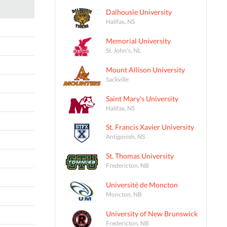
Dalhousie University
Halifax, NS
Memorial University
St. John's, NL
Mount Allison University
Sackville
Saint Mary's University
Halifax, NS
St. Francis Xavier University
Antigonish, NS
St. Thomas University
Fredericton, NB
Université de Moncton
Moncton, NB
University of New Brunswick
Fredericton, NB