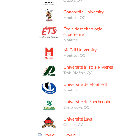
Concordia University
Montreal, QC
École de technologie
supérieure
Montréal
McGill University
Montreal, QC
Université à Trois-Rivières
Trois-Rivières, QC
Université de Montréal
Montreal
Université de Sherbrooke
Sherbrooke, QC
Université Laval
Québec, QC
UQAC