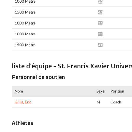
1000 Metre
2:35.90*
1500 Metre
4:12.72^
1000 Metre
2:33.32*
1000 Metre
2:33.86*
1500 Metre
4:04.59*
liste d’équipe - St. Francis Xavier Univer
Personnel de soutien
Nom
Sexe
Position
Gillis, Eric
M
Coach
Athlètes