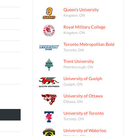
Queen's University
Kingston, ON
Royal Military College
Kingston, ON
Toronto Metropolitan Bold
Toronto, ON
Trent University
Peterborough, ON
University of Guelph
Guelph, ON
University of Ottawa
Ottawa, ON
University of Toronto
Toronto, ON
University of Waterloo
Waterloo, ON