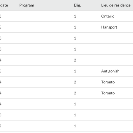
hdate
Program
Elig.
Lieu de résidence
6
1
Ontario
5
1
Hansport
0
1
0
1
4
2
6
1
Antigonish
4
2
Toronto
4
2
Toronto
4
1
0
1
2
1