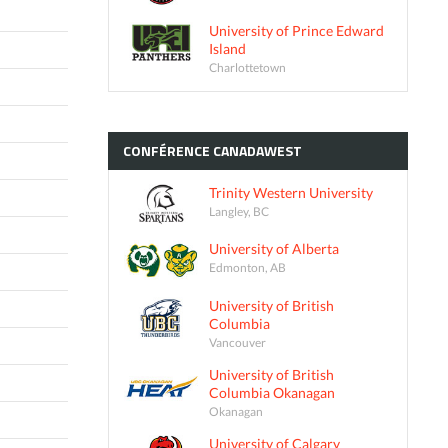
University of Prince Edward
Island
Charlottetown
CONFÉRENCE
CANADAWEST
Trinity Western University
Langley, BC
University of Alberta
Edmonton, AB
University of British
Columbia
Vancouver
University of British
Columbia Okanagan
Okanagan
University of Calgary