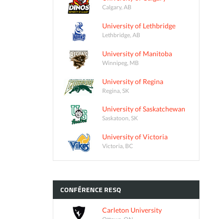
Calgary, AB
University of Lethbridge
Lethbridge, AB
University of Manitoba
Winnipeg, MB
University of Regina
Regina, SK
University of Saskatchewan
Saskatoon, SK
University of Victoria
Victoria, BC
CONFÉRENCE
RESQ
Carleton University
Ottawa, ON