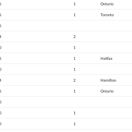
6
1
Ontario
6
1
Toronto
6
4
2
0
1
6
1
Halifax
0
1
4
2
Hamilton
6
1
Ontario
0
0
1
0
1