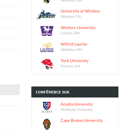
University of Windsor
Windsor, ON
Western University
London, ON
Wilfrid Laurier
Waterloo, ON
York University
Toronto, ON
CONFÉRENCE
SUA
Acadia University
McMaster University
Cape Breton University