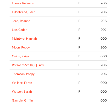
Haney, Rebecca
F
200
Hildebrand, Eden
F
200
Jean, Reanne
F
202
Lee, Caden
F
200
McIntyre, Hannah
F
000
Moon, Poppy
F
200
Quinn, Paige
F
000
Rotsaert-Smith, Quincy
F
200
Thomson, Poppy
F
200
Wallace, Feron
F
000
Watson, Sarah
F
000
Gamble, Griffin
000