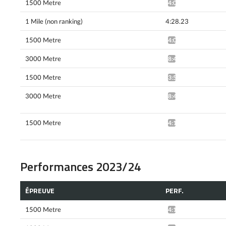
1500 Metre
4:05.27*
1 Mile (non ranking)
4:28.23
1500 Metre
4:05.33^
3000 Metre
8:47.23*
1500 Metre
3:59.33*
3000 Metre
8:43.86*
1500 Metre
4:11.36*
Performances 2023/24
ÉPREUVE
PERF.
1500 Metre
4:11.63*