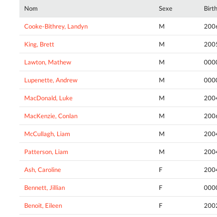
Nom
Sexe
Birt
Cooke-Bithrey, Landyn
M
200
King, Brett
M
200
Lawton, Mathew
M
000
Lupenette, Andrew
M
000
MacDonald, Luke
M
200
MacKenzie, Conlan
M
200
McCullagh, Liam
M
200
Patterson, Liam
M
200
Ash, Caroline
F
200
Bennett, Jillian
F
000
Benoit, Eileen
F
200